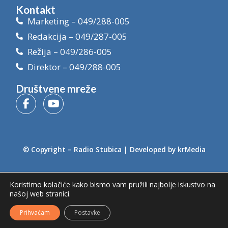
Kontakt
Marketing – 049/288-005
Redakcija – 049/287-005
Režija – 049/286-005
Direktor – 049/288-005
Društvene mreže
© Copyright –
Radio Stubica
| Developed by
krMedia
Koristimo kolačiće kako bismo vam pružili najbolje iskustvo na
našoj web stranici.
Prihvaćam
Postavke