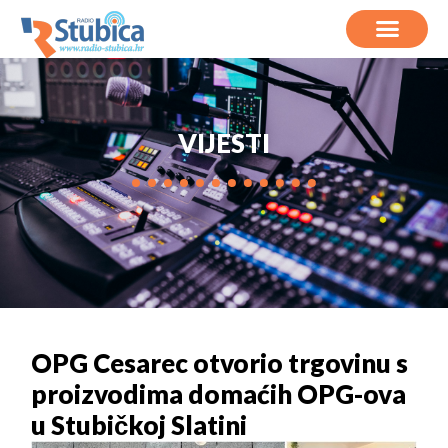
VIJESTI
OPG Cesarec otvorio trgovinu s
proizvodima domaćih OPG-ova
u Stubičkoj Slatini