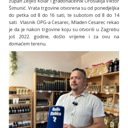
župan Željko Kolar i gradonačelnik Oroslavja Viktor
Šimunić. Vrata trgovine otvorena su od ponedjeljka
do petka od 8 do 16 sati, te subotom od 8 do 14
sati. Vlasnik OPG-a Cesarec, Mladen Cesarec rekao
je da je nakon trgovine koju su otvorili u Zagrebu
još 2022. godine, došlo vrijeme i za ovu na
domaćem terenu.