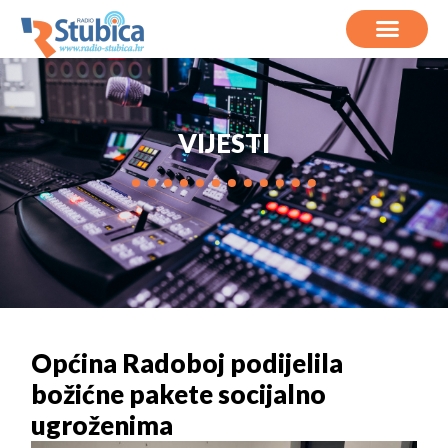
VIJESTI
Općina Radoboj podijelila
božićne pakete socijalno
ugroženima