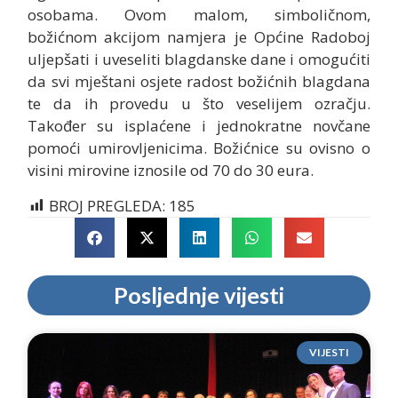
osobama. Ovom malom, simboličnom,
božićnom akcijom namjera je Općine Radoboj
uljepšati i uveseliti blagdanske dane i omogućiti
da svi mještani osjete radost božićnih blagdana
te da ih provedu u što veselijem ozračju.
Također su isplaćene i jednokratne novčane
pomoći umirovljenicima. Božićnice su ovisno o
visini mirovine iznosile od 70 do 30 eura.
BROJ PREGLEDA:
185
Posljednje vijesti
VIJESTI