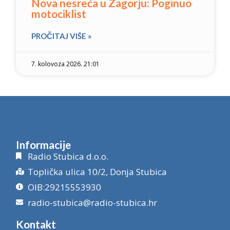
Nova nesreća u Zagorju: Poginuo
motociklist
PROČITAJ VIŠE »
7. kolovoza 2026. 21:01
Informacije
Radio Stubica d.o.o.
Toplička ulica 10/2, Donja Stubica
OIB:29215553930
radio-stubica@radio-stubica.hr
Kontakt