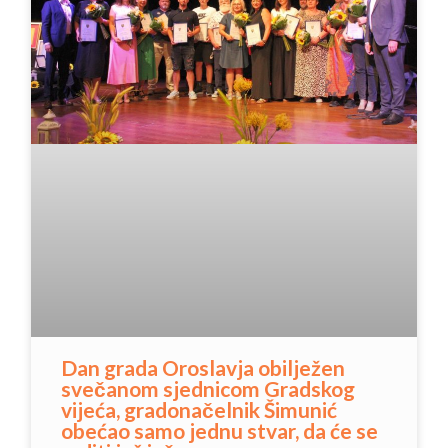
Dan grada Oroslavja obilježen
svečanom sjednicom Gradskog
vijeća, gradonačelnik Šimunić
obećao samo jednu stvar, da će se