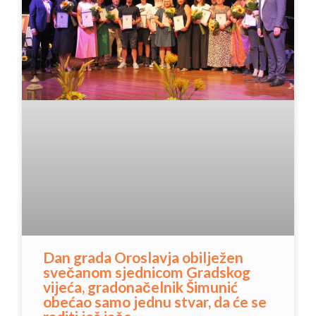
Dan grada Oroslavja obilježen
svečanom sjednicom Gradskog
vijeća, gradonačelnik Šimunić
obećao samo jednu stvar, da će se