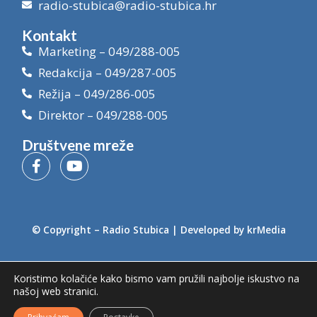
radio-stubica@radio-stubica.hr
Kontakt
Marketing – 049/288-005
Redakcija – 049/287-005
Režija – 049/286-005
Direktor – 049/288-005
Društvene mreže
© Copyright –
Radio Stubica
| Developed by
krMedia
Koristimo kolačiće kako bismo vam pružili najbolje iskustvo na
našoj web stranici.