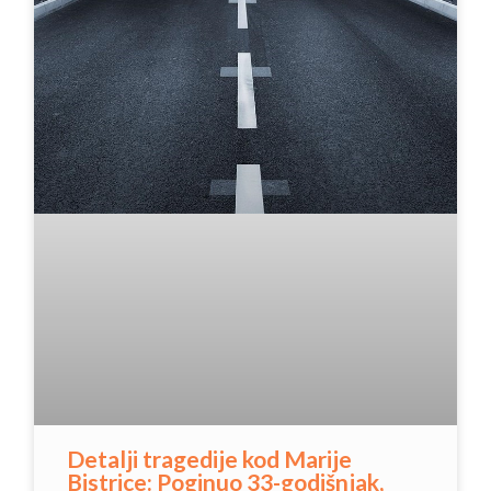
Detalji tragedije kod Marije
Bistrice: Poginuo 33-godišnjak,