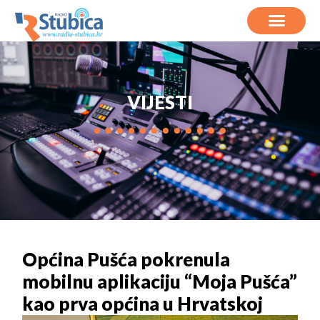
VIJESTI
Općina Pušća pokrenula
mobilnu aplikaciju “Moja Pušća”
kao prva općina u Hrvatskoj