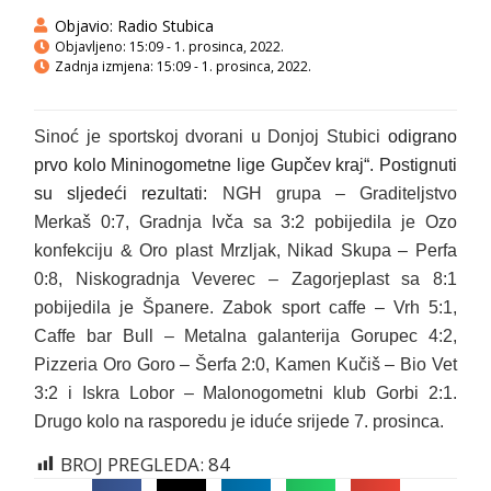
Objavio:
Radio Stubica
Objavljeno:
15:09 - 1. prosinca, 2022.
Zadnja izmjena: 15:09 - 1. prosinca, 2022.
Si
n
oć je sportskoj dvorani u Donjoj Stubici
odigrano
prvo
kolo
M
ininogometne lige Gupčev kraj“. Postignuti
su sljedeći rezultati:
NGH grupa –
Graditeljstvo
Merkaš
0:7,
Gradnja Ivča sa 3:2 pobijedila je
Ozo
konfekcij
u
& Oro plast Mrzljak, Nikad Skupa
–
Perfa
0:8, Niskogradnja Veverec – Zagorjeplast
sa 8:1
pobijedila je Španere.
Zabok sport caffe
–
Vrh 5:1,
Caffe bar Bull – Metalna galanterija Gorupec 4:2,
Pizzeria Oro Goro – Šerfa 2:0, Kamen Kučiš – Bio Vet
3:2 i Iskra Lobor – Malonogometni klub Gorbi 2:1.
Drugo kolo na rasporedu je iduć
e srijede
7. prosinca.
BROJ PREGLEDA:
84