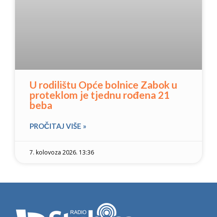
U rodilištu Opće bolnice Zabok u
proteklom je tjednu rođena 21
beba
PROČITAJ VIŠE »
7. kolovoza 2026. 13:36