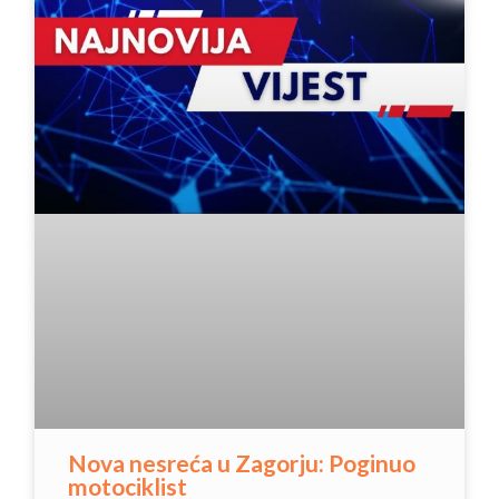
Nova nesreća u Zagorju: Poginuo
motociklist