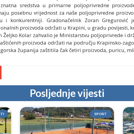
e znatna sredstva u primarne poljoprivredne proizvo
 imaju posebnu vrijednost za naše poljoprivredne proizv
tu i konkurentniji.
G
radonačelnik Zoran Gregurović 
onalnih proizvoda održati u Krapini, u gradu povijesti, ku
 Željko Kolar zahvalio je Ministarstvu poljoprivrede i 
zaštićenih proizvoda održati na području Krapinsko-zago
orska županija zaštitila čak četiri proizvoda, puricu, ml
Posljednje vijesti
STI
SPORT