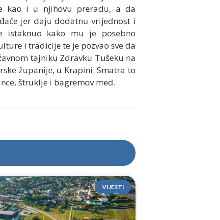
de kao i u njihovu preradu, a da
ođače jer
daju
dodatnu vrijednost
i
je istaknuo kako mu je posebno
lture i tradicije te je pozvao sve da
državnom tajniku Zdravku Tušeku na
rske županije, u Krapini. Smatra to
ince, štruklje i bagremov med.
VIJESTI