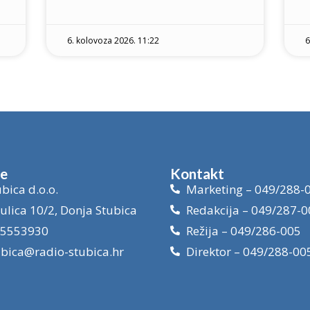
6. kolovoza 2026. 11:22
6
je
Kontakt
bica d.o.o.
Marketing – 049/288-
ulica 10/2, Donja Stubica
Redakcija – 049/287-0
15553930
Režija – 049/286-005
ubica@radio-stubica.hr
Direktor – 049/288-00