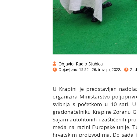
Objavio:
Radio Stubica
Objavljeno:
15:52 - 26. travnja, 2022.
Zadn
U Krapini je predstavljen nadol
organizira Ministarstvo poljopri
svibnja s početkom u 10 sati. U 
gradonačelniku Krapine Zoranu Gre
Sajam autohtonih i zaštićenih pr
meda na razini Europske unije. Tu
hrvatskim proizvodima. Do sada j