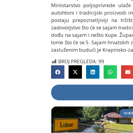
Ministarstvo poljoprivrede ulaž
autohtoni i tradicijski proizvodi
postaju prepoznatljiviji na tržiš
zadovoljstvo što će se sajam tradici
dođu na sajam i nešto kupe. Župan
tome što će se 5. Sajam hrvatskih 
zasluženim budući je Krapinsko-zag
BROJ PREGLEDA:
99
VIJE