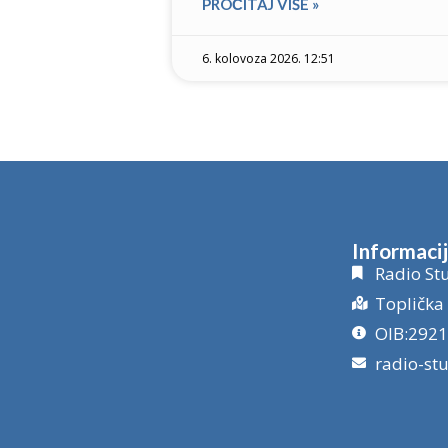
PROČITAJ VIŠE »
6. kolovoza 2026. 12:51
Informaci
Radio Stu
Toplička 
OIB:292
radio-st