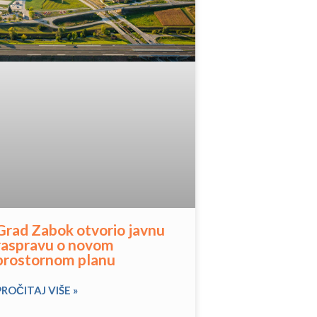
Grad Zabok otvorio javnu
raspravu o novom
prostornom planu
PROČITAJ VIŠE »