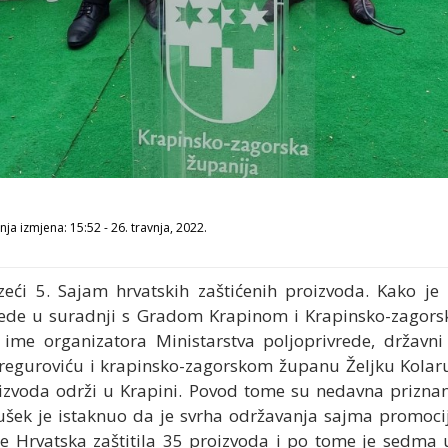
ja izmjena: 15:52 - 26. travnja, 2022.
azeći
5. Sajam hrvatskih zaštićenih proizvoda. Kako je 
vrede u suradnji s Gradom Krapinom i Krapinsko-zagor
ime organizatora Ministarstva poljoprivrede, državni
guroviću i krapinsko-zagorskom županu Željku Kolaru n
oizvoda održi u Krapini. Povod tome su nedavna priznan
šek je istaknuo da je svrha održavanja sajma promocija
e Hrvatska zaštitila 35 proizvoda i po tome je sedma 