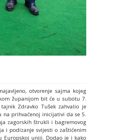
najavljeno, otvorenje sajma kojeg
skom županijom bit će u subotu 7.
 tajnik Zdravko Tušek zahvalio je
a prihvaćenoj inicijativi da se 5.
ja zagorskih štrukli i bagremovog
 i podizanje svijesti o zaštićenim
u Europskoj uniji.
Dodao je i
kako