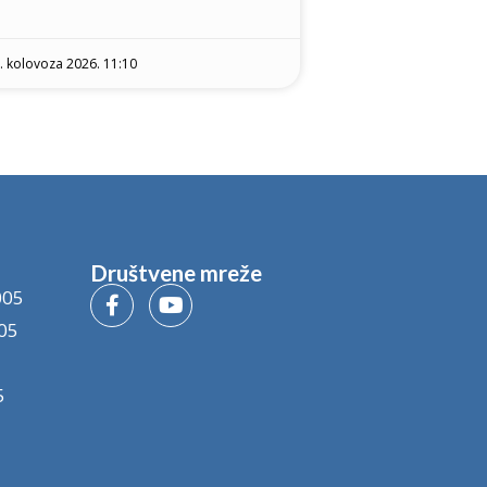
. kolovoza 2026. 11:10
Društvene mreže
005
05
5