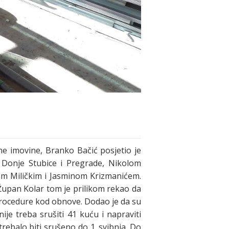
ne imovine, Branko Bačić posjetio je
Donje Stubice i Pregrade, Nikolom
pom Miličkim i Jasminom Krizmanićem.
Župan Kolar tom je prilikom rekao da
 procedure kod obnove. Dodao je da su
ije treba srušiti 41 kuću i napraviti
rebalo biti srušeno do 1. svibnja. Do