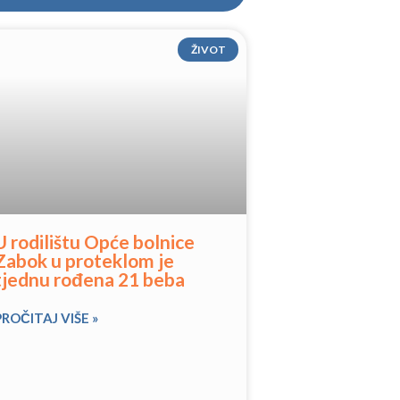
ŽIVOT
U rodilištu Opće bolnice
Zabok u proteklom je
tjednu rođena 21 beba
PROČITAJ VIŠE »