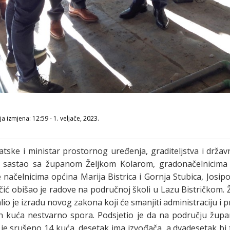
a izmjena: 12:59 - 1. veljače, 2023.
tske i ministar prostornog uređenja, graditeljstva i držav
e sastao sa županom Željkom Kolarom, gradonačelnicima 
ačelnicima općina Marija Bistrica i Gornja Stubica, Josi
ć obišao je radove na područnoj školi u Lazu Bistričkom. 
lio je izradu novog zakona koji će smanjiti administraciju i
kih kuća nestvarno spora. Podsjetio je da na području župan
 je srušeno 14 kuća, desetak ima izvođača, a dvadesetak bi t