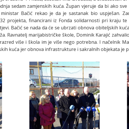
gradnja sedam zamjenskih kuća. Župan vjeruje da bi ako s
I ministar Bačić rekao je da je sastanak bio uspješan. Z
32 projekta, financirani iz Fonda solidarnosti pri kraju te ć
tjevi. Bačić se nada da će se ubrzati obnova obiteljskih kuć
a. Ravnatelj marijabistričke škole, Dominik Karajić zahvali
azred više i škola im je više nego potrebna. I načelnik Mari
kih kuća jer obnova infrastrukture i sakralnih objekata je pr