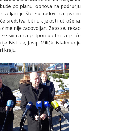
ve bude po planu, obnova na području
adovoljan je što su radovi na javnim
e sredstva biti u cijelosti utrošena.
a čime nije zadovoljan. Zato se, rekao
o se svima na potpori u obnovi jer će
je Bistrice, Josip Milički istaknuo je
i kraju.