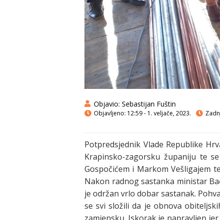
Objavio:
Sebastijan Fuštin
Objavljeno:
12:59 - 1. veljače, 2023.
Zadnj
Potpredsjednik Vlade Republike Hrva
Krapinsko-zagorsku županiju te s
Gospočićem i Markom Vešligajem te n
Nakon radnog sastanka ministar Bači
je održan vrlo dobar sastanak. Pohva
se svi složili da je obnova obiteljs
zamjensku. Iskorak je napravljen jer