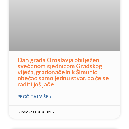
Dan grada Oroslavja obilježen
svečanom sjednicom Gradskog
vijeća, gradonačelnik Šimunić
obećao samo jednu stvar, da će se
raditi još jače
PROČITAJ VIŠE »
8. kolovoza 2026. 0:15