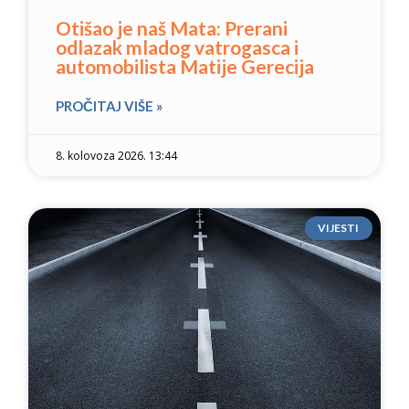
Otišao je naš Mata: Prerani
odlazak mladog vatrogasca i
automobilista Matije Gerecija
PROČITAJ VIŠE »
8. kolovoza 2026. 13:44
VIJESTI