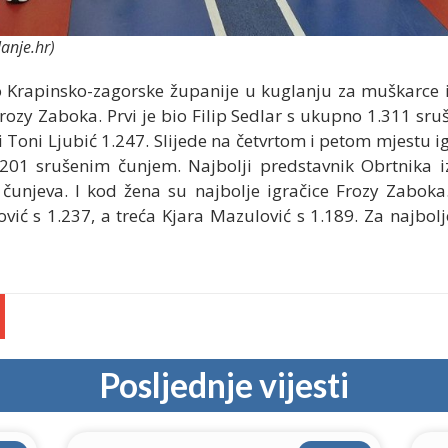
lanje.hr)
 Krapinsko-zagorske županije u kuglanju za muškarce i
rozy Zaboka. Prvi je bio Filip Sedlar s ukupno 1.311 sr
ći Toni Ljubić 1.247. Slijede na četvrtom i petom mjestu i
.201 srušenim čunjem. Najbolji predstavnik Obrtnika i
čunjeva. I kod žena su najbolje igračice Frozy Zaboka.
ić s 1.237, a treća Kjara Mazulović s 1.189. Za najbolj
Posljednje vijesti