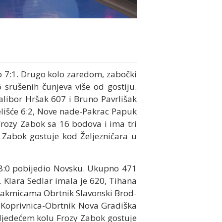
io 7:1. Drugo kolo zaredom, zabočki
 srušenih čunjeva više od gostiju.
Dalibor Hršak 607 i Bruno Pavrlišak
elišće 6:2, Nove nade-Pakrac Papuk
i Frozy Zabok sa 16 bodova i ima tri
 Zabok gostuje kod Željezničara u
ih 8:0 pobijedio Novsku. Ukupno 471
. Klara Sedlar imala je 620, Tihana
utakmicama Obrtnik Slavonski Brod-
i Koprivnica-Obrtnik Nova Gradiška
 sljedećem kolu Frozy Zabok gostuje