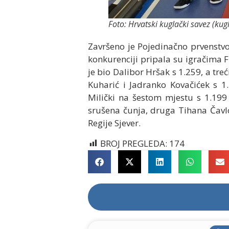
Foto: Hrvatski kuglački savez (kug
Završeno je Pojedinačno prvenstvo
konkurenciji pripala su igračima F
je bio Dalibor Hršak s 1.259, a tre
Kuharić i Jadranko Kovačićek s 1
Milički na šestom mjestu s 1.199 
srušena čunja, druga Tihana Čavlov
Regije Sjever.
BROJ PREGLEDA:
174