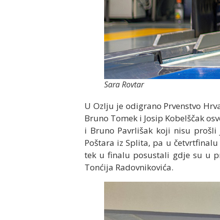
Sara Rovtar
U Ozlju je odigrano Prvenstvo Hrv
Bruno Tomek i Josip Kobelščak osvoj
i Bruno Pavrlišak koji nisu prošl
Poštara iz Splita, pa u četvrtfin
tek u finalu posustali gdje su u 
Tonćija Radovnikovića.