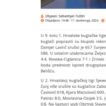
Objavio:
Sebastijan Fuštin
Objavljeno:
19:48 - 17. studenoga, 2024.
U 9. kolu 1. Hrvatske kuglačke lig
kuglači popravili su klupski reko
Danijel Lavrič srušio je 657 čunje
586. U ostalim utakmicama Željezn
4:4, Novska-Ciglenica 7:1 i Zrinski
boda prednosti ispred drugoplasi
Belišću.
U 2. Hrvatskoj kuglačkoj ligi Sjev
čunj više srušile su kuglačice Zab
Čavlović 618, Kjara Mazulović 600
Pakrac 8:0, Moslavina-Osijek 3:5,
0:8. Na ljestvici vodi Obrtnik Sla