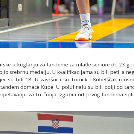
atske u kuglanju za tandeme za mlađe seniore do 23 go
io srebrnu medalju. U kvalifikacijama su bili peti, a ne
i jer su bili 18. U završnici su Tomek i Kobelščak u osm
alu tandem domaće Kupe. U polufinalu su bili bolji od t
pripetavanju za tri čunja izgubili od prvog tandema spli