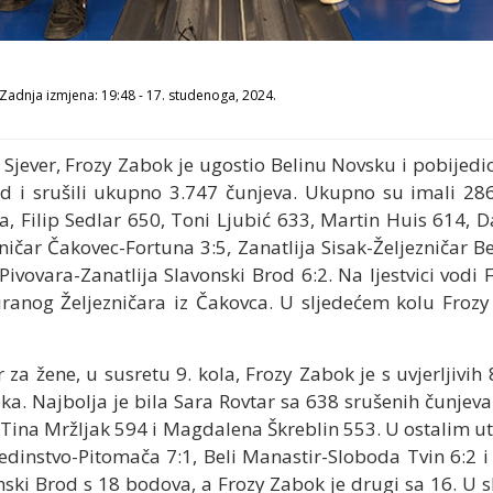
Zadnja izmjena: 19:48 - 17. studenoga, 2024.
e Sjever, Frozy Zabok je ugostio Belinu Novsku i pobijed
rd i srušili ukupno 3.747 čunjeva. Ukupno su imali 286
va, Filip Sedlar 650, Toni Ljubić 633, Martin Huis 614, 
ičar Čakovec-Fortuna 3:5, Zanatlija Sisak-Željezničar B
 Pivovara-Zanatlija Slavonski Brod 6:2. Na ljestvici vod
ranog Željezničara iz Čakovca. U sljedećem kolu Frozy
er za žene, u susretu 9. kola, Frozy Zabok je s uvjerljiv
oka. Najbolja je bila Sara Rovtar sa 638 srušenih čunjeva
, Tina Mržljak 594 i Magdalena Škreblin 553. U ostalim 
 Jedinstvo-Pitomača 7:1, Beli Manastir-Sloboda Tvin 6:2 
vonski Brod s 18 bodova, a Frozy Zabok je drugi sa 16. U