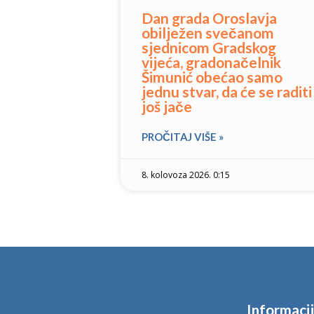
Dan grada Oroslavja
obilježen svečanom
sjednicom Gradskog
vijeća, gradonačelnik
Šimunić obećao samo
jednu stvar, da će se raditi
još jače
PROČITAJ VIŠE »
8. kolovoza 2026. 0:15
Informaci