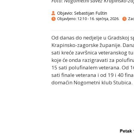
Foto: Nogometni savez Krapinsko-za
Objavio:
Sebastijan Fuštin
Objavljeno:
12:10 - 16. siječnja, 2026.
Zad
Od danas do nedjelje u Gradskoj s
Krapinsko-zagorske županije. Danas 
sati kreće završnica veteranskog t
koje će onda razigravati za polufina
15 sati polufinalem veterana. Od 16
sati finale veterana i od 19 i 40 
domaćin Nogometni klub Stubica.