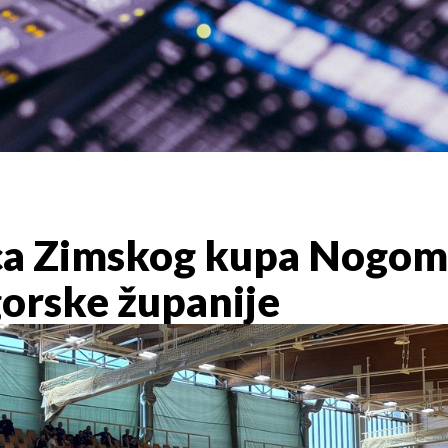
ca Zimskog kupa Nogom
orske županije