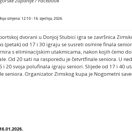
gorske županije / Facebook
nja izmjena: 12:10 - 16. siječnja, 2026.
portskoj dvorani u Donjoj Stubici igra se završnica Zi
(petak) od 17 i 30 igraju se susreti osmine finala senior
urnira s eliminacijskim utakmicama, nakon kojih ćemo dob
le. Od 20 sati na rasporedu je četvrtfinale seniora. U nedj
 i 20 svoja polufinala igraju seniori. Slijede od 17 i 40 
finale seniora. Organizator Zimskog kupa je Nogometni sav