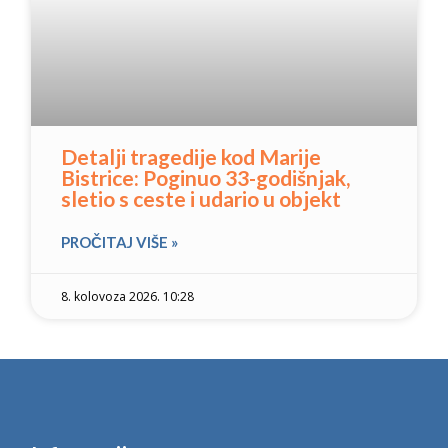
Detalji tragedije kod Marije
Bistrice: Poginuo 33-godišnjak,
sletio s ceste i udario u objekt
PROČITAJ VIŠE »
8. kolovoza 2026. 10:28