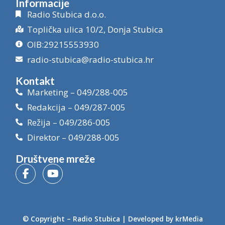
Informacije
Radio Stubica d.o.o.
Toplička ulica 10/2, Donja Stubica
OIB:29215553930
radio-stubica@radio-stubica.hr
Kontakt
Marketing – 049/288-005
Redakcija – 049/287-005
Režija – 049/286-005
Direktor – 049/288-005
Društvene mreže
© Copyright –
Radio Stubica
| Developed by
krMedia