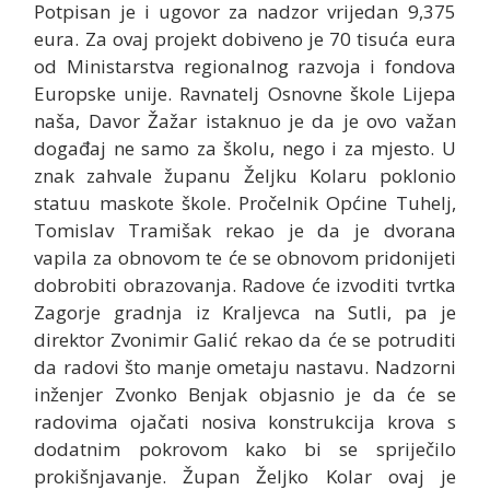
Potpisan je i ugovor za nadzor vrijedan 9,375
eura. Za ovaj projekt dobiveno je 70 tisuća eura
od Ministarstva regionalnog razvoja i fondova
Europske unije. Ravnatelj Osnovne škole Lijepa
naša, Davor Žažar istaknuo je da je ovo važan
događaj ne samo za školu, nego i za mjesto. U
znak zahvale županu Željku Kolaru poklonio
statuu maskote škole. Pročelnik Općine Tuhelj,
Tomislav Tramišak rekao je da je dvorana
vapila za obnovom te će se obnovom pridonijeti
dobrobiti obrazovanja. Radove će izvoditi tvrtka
Zagorje gradnja iz Kraljevca na Sutli, pa je
direktor Zvonimir Galić rekao da će se potruditi
da radovi što manje ometaju nastavu. Nadzorni
inženjer Zvonko Benjak objasnio je da će se
radovima ojačati nosiva konstrukcija krova s
dodatnim pokrovom kako bi se spriječilo
prokišnjavanje. Župan Željko Kolar ovaj je