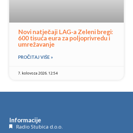
Novi natječaji LAG-a Zeleni bregi:
600 tisuća eura za poljoprivredu i
umrežavanje
PROČITAJ VIŠE »
7. kolovoza 2026. 12:54
Informacije
Radio Stubica d.o.o.