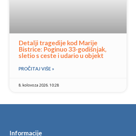
Detalji tragedije kod Marije
Bistrice: Poginuo 33-godišnjak,
sletio s ceste i udario u objekt
PROČITAJ VIŠE »
8. kolovoza 2026. 10:28
Informacije