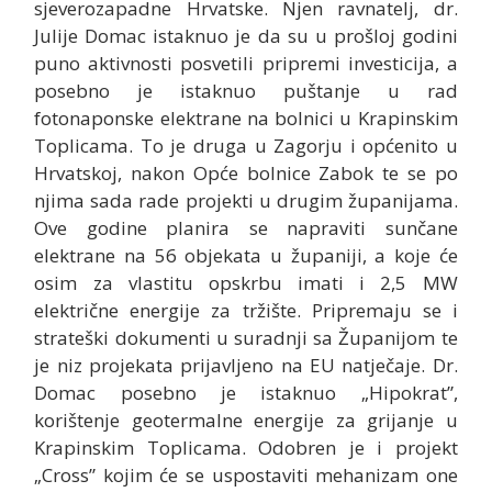
sjeverozapadne Hrvatske. Njen ravnatelj, dr.
Julije Domac istaknuo je da su u prošloj godini
puno aktivnosti posvetili pripremi investicija, a
posebno je istaknuo puštanje u rad
fotonaponske elektrane na bolnici u Krapinskim
Toplicama. To je druga u Zagorju i općenito u
Hrvatskoj, nakon Opće bolnice Zabok te se po
njima sada rade projekti u drugim županijama.
Ove godine planira se napraviti sunčane
elektrane na 56 objekata u županiji, a koje će
osim za vlastitu opskrbu imati i 2,5 MW
električne energije za tržište. Pripremaju se i
strateški dokumenti u suradnji sa Županijom te
je niz projekata prijavljeno na EU natječaje. Dr.
Domac posebno je istaknuo „Hipokrat”,
korištenje geotermalne energije za grijanje u
Krapinskim Toplicama. Odobren je i projekt
„Cross” kojim će se uspostaviti mehanizam one