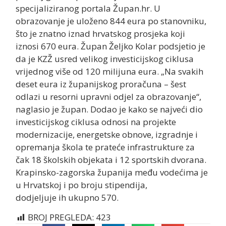
specijaliziranog portala Župan.hr. U
obrazovanje je uloženo 844 eura po stanovniku,
što je znatno iznad hrvatskog prosjeka koji
iznosi 670 eura. Župan Željko Kolar podsjetio je
da je KZŽ usred velikog investicijskog ciklusa
vrijednog više od 120 milijuna eura. „Na svakih
deset eura iz županijskog proračuna – šest
odlazi u resorni upravni odjel za obrazovanje“,
naglasio je župan. Dodao je kako se najveći dio
investicijskog ciklusa odnosi na projekte
modernizacije, energetske obnove, izgradnje i
opremanja škola te prateće infrastrukture za
čak 18 školskih objekata i 12 sportskih dvorana.
Krapinsko-zagorska županija među vodećima je
u Hrvatskoj i po broju stipendija,
dodjeljuje ih ukupno 570.
BROJ PREGLEDA:
423