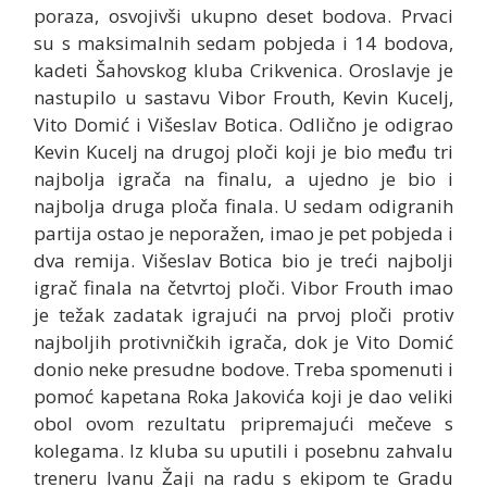
poraza, osvojivši ukupno deset bodova. Prvaci
su s maksimalnih sedam pobjeda i 14 bodova,
kadeti Šahovskog kluba Crikvenica. Oroslavje je
nastupilo u sastavu Vibor Frouth, Kevin Kucelj,
Vito Domić i Višeslav Botica. Odlično je odigrao
Kevin Kucelj na drugoj ploči koji je bio među tri
najbolja igrača na finalu, a ujedno je bio i
najbolja druga ploča finala. U sedam odigranih
partija ostao je neporažen, imao je pet pobjeda i
dva remija. Višeslav Botica bio je treći najbolji
igrač finala na četvrtoj ploči. Vibor Frouth imao
je težak zadatak igrajući na prvoj ploči protiv
najboljih protivničkih igrača, dok je Vito Domić
donio neke presudne bodove. Treba spomenuti i
pomoć kapetana Roka Jakovića koji je dao veliki
obol ovom rezultatu pripremajući mečeve s
kolegama. Iz kluba su uputili i posebnu zahvalu
treneru Ivanu Žaji na radu s ekipom te Gradu