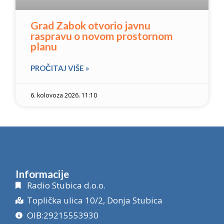
Grad Zabok otvorio javnu
raspravu o novom prostornom
planu
PROČITAJ VIŠE »
6. kolovoza 2026. 11:10
Informacije
Radio Stubica d.o.o.
Toplička ulica 10/2, Donja Stubica
OIB:29215553930