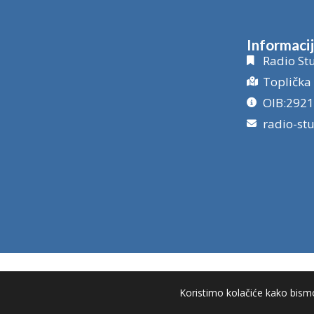
Informaci
Radio Stu
Toplička 
OIB:292
radio-st
Koristimo kolačiće kako bismo