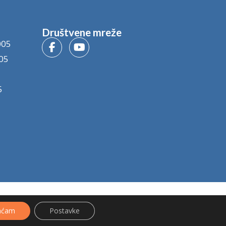
Društvene mreže
005
05
5
aćam
Postavke