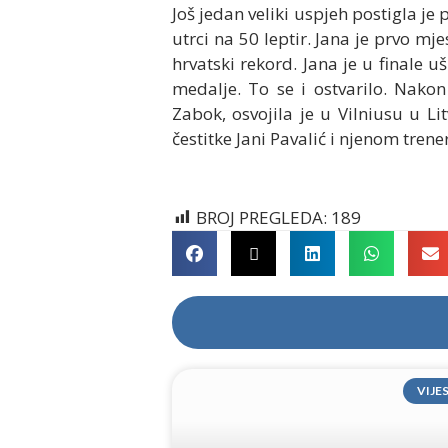
Još jedan veliki uspjeh postigla j
utrci na 50 leptir. Jana je prvo mj
hrvatski rekord. Jana je u finale 
medalje. To se i ostvarilo. Nako
Zabok, osvojila je u Vilniusu u Lit
čestitke Jani Pavalić i njenom trene
BROJ PREGLEDA:
189
VIJE