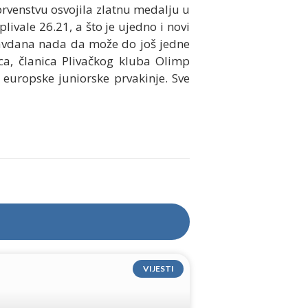
prvenstvu osvojila zlatnu medalju u
livale 26.21, a što je ujedno i novi
opravdana nada da može do još jedne
ca, članica Plivačkog kluba Olimp
om europske juniorske prvakinje. Sve
VIJESTI