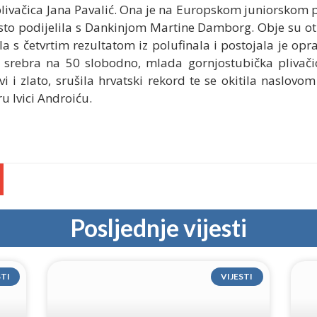
e plivačica Jana Pavalić. Ona je na Europskom juniorskom 
esto podijelila s Dankinjom Martine Damborg. Obje su otp
ušla s četvrtim rezultatom iz polufinala i postojala je 
n srebra na 50 slobodno, mlada gornjostubička plivači
vi i zlato, srušila hrvatski rekord te se okitila naslov
ru Ivici Androiću.
Posljednje vijesti
STI
VIJESTI