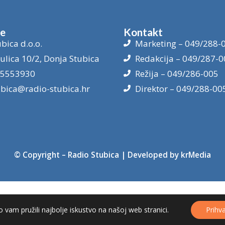
je
Kontakt
bica d.o.o.
Marketing – 049/288-
ulica 10/2, Donja Stubica
Redakcija – 049/287-0
15553930
Režija – 049/286-005
ubica@radio-stubica.hr
Direktor – 049/288-00
© Copyright –
Radio Stubica
| Developed by
krMedia
 vam pružili najbolje iskustvo na našoj web stranici.
Prihv