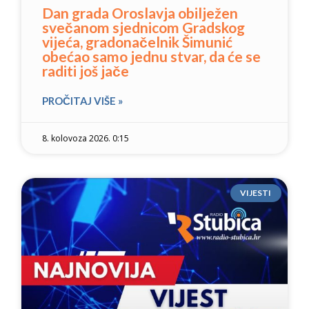
Dan grada Oroslavja obilježen
svečanom sjednicom Gradskog
vijeća, gradonačelnik Šimunić
obećao samo jednu stvar, da će se
raditi još jače
PROČITAJ VIŠE »
8. kolovoza 2026. 0:15
VIJESTI