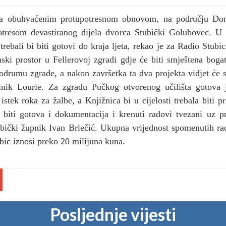
ma obuhvaćenim protupotresnom obnovom, na području Donje
tresom devastiranog dijela dvorca Stubički Golubovec. U t
 trebali bi biti gotovi do kraja ljeta, rekao je za Radio Stub
ki prostor u Fellerovoj zgradi gdje će biti smještena boga
podrumu zgrade, a nakon završetka ta dva projekta vidjet će s
olnik Lourie. Za zgradu Pučkog otvorenog učilišta gotova 
istek roka za žalbe, a Knjižnica bi u cijelosti trebala biti
 biti gotova i dokumentacija i krenuti radovi tvezani uz 
ubički župnik Ivan Brlečić. Ukupna vrijednost spomenutih r
bic iznosi preko 20 milijuna kuna.
Posljednje vijesti