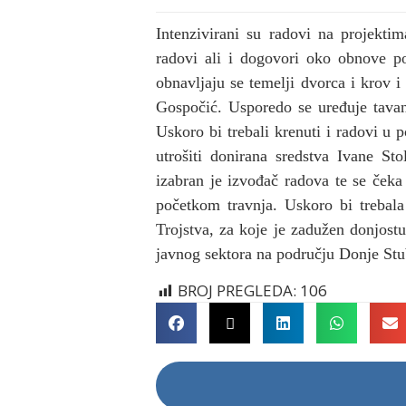
Intenzivirani su radovi na projekti
radovi ali i dogovori oko obnove po
obnavljaju se temelji dvorca i krov i
Gospočić. Usporedo se uređuje tavans
Uskoro bi trebali krenuti i radovi u 
utrošiti donirana sredstva Ivane St
izabran je izvođač radova te se čeka 
početkom travnja. Uskoro bi trebala
Trojstva, za koje je zadužen donjost
javnog sektora na području Donje Stu
BROJ PREGLEDA:
106