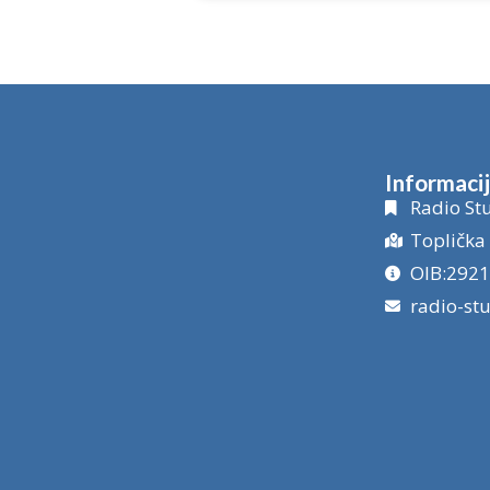
Informaci
Radio Stu
Toplička 
OIB:292
radio-st