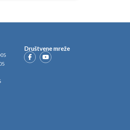
Društvene mreže
005
05
5