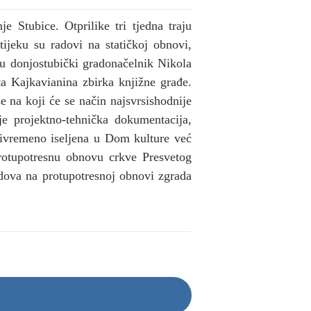
 Stubice. Otprilike tri tjedna traju
ijeku su radovi na statičkoj obnovi,
icu donjostubički gradonačelnik Nikola
ta Kajkavianina zbirka knjižne građe.
e na koji će se način najsvrsishodnije
je projektno-tehnička dokumentacija,
 privremeno iseljena u Dom kulture već
protupotresnu obnovu crkve Presvetog
adova na protupotresnoj obnovi zgrada