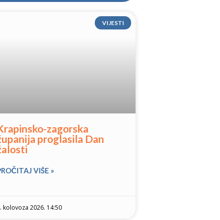
VIJESTI
Krapinsko-zagorska
županija proglasila Dan
žalosti
PROČITAJ VIŠE »
. kolovoza 2026. 14:50