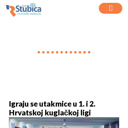
VIJESTI
Igraju se utakmice u 1. i 2.
Hrvatskoj kuglačkoj ligi