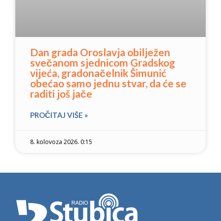
Dan grada Oroslavja obilježen
svečanom sjednicom Gradskog
vijeća, gradonačelnik Šimunić
obećao samo jednu stvar, da će se
raditi još jače
PROČITAJ VIŠE »
8. kolovoza 2026. 0:15