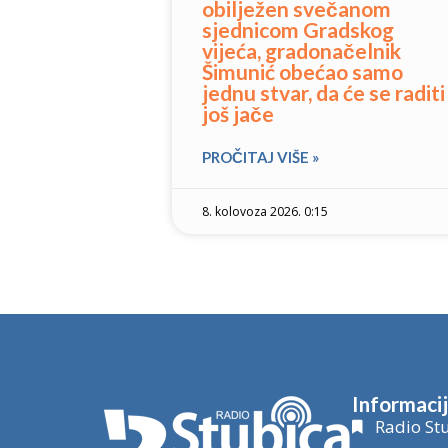
obilježen svečanom
sjednicom Gradskog
vijeća, gradonačelnik
Šimunić obećao samo
jednu stvar, da će se raditi
još jače
PROČITAJ VIŠE »
8. kolovoza 2026. 0:15
Informaci
Radio Stu