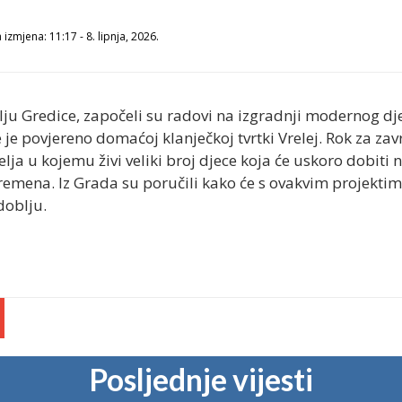
izmjena: 11:17 - 8. lipnja, 2026.
ju Gredice, započeli su radovi na izgradnji modernog dječ
 je povjereno domaćoj klanječkoj tvrtki Vrelej. Rok za zav
ja u kojemu živi veliki broj djece koja će uskoro dobiti n
remena. Iz Grada su poručili kako će s ovakvim projekti
doblju.
Posljednje vijesti