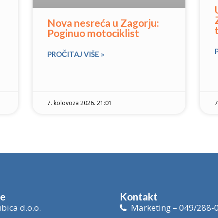
Nova nesreća u Zagorju:
Poginuo motociklist
PROČITAJ VIŠE »
7. kolovoza 2026. 21:01
7
je
Kontakt
bica d.o.o.
Marketing – 049/288-