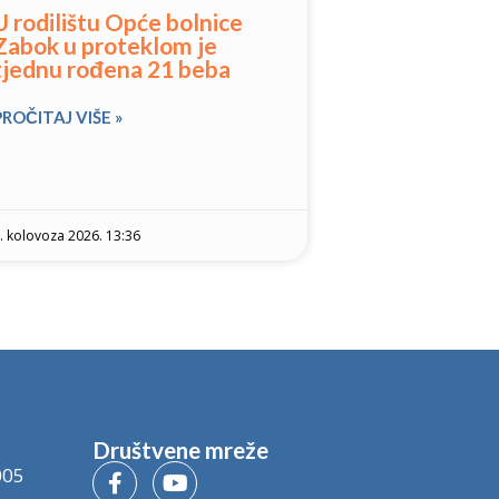
U rodilištu Opće bolnice
Zabok u proteklom je
tjednu rođena 21 beba
PROČITAJ VIŠE »
. kolovoza 2026. 13:36
Društvene mreže
005