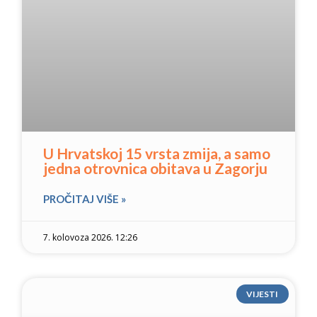
U Hrvatskoj 15 vrsta zmija, a samo
jedna otrovnica obitava u Zagorju
PROČITAJ VIŠE »
7. kolovoza 2026. 12:26
VIJESTI