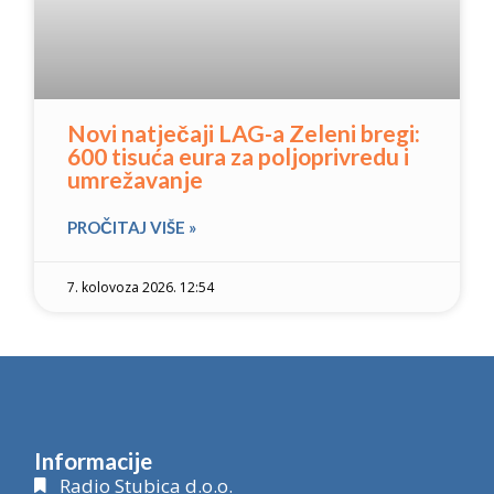
Novi natječaji LAG-a Zeleni bregi:
600 tisuća eura za poljoprivredu i
umrežavanje
PROČITAJ VIŠE »
7. kolovoza 2026. 12:54
Informacije
Radio Stubica d.o.o.