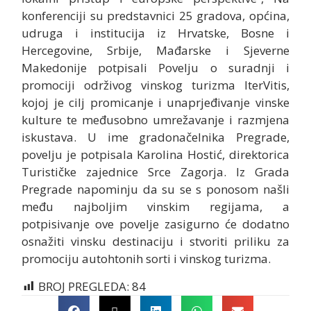
konferenciji su predstavnici 25 gradova, općina,
udruga i institucija iz Hrvatske, Bosne i
Hercegovine, Srbije, Mađarske i Sjeverne
Makedonije potpisali Povelju o suradnji i
promociji održivog vinskog turizma IterVitis,
kojoj je cilj promicanje i unaprjeđivanje vinske
kulture te međusobno umrežavanje i razmjena
iskustava. U ime gradonačelnika Pregrade,
povelju je potpisala Karolina Hostić, direktorica
Turističke zajednice Srce Zagorja. Iz Grada
Pregrade napominju da su se s ponosom našli
među najboljim vinskim regijama, a
potpisivanje ove povelje zasigurno će dodatno
osnažiti vinsku destinaciju i stvoriti priliku za
promociju autohtonih sorti i vinskog turizma.
BROJ PREGLEDA:
84