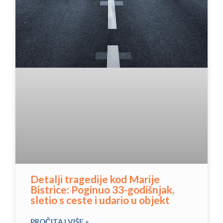
Detalji tragedije kod Marije
Bistrice: Poginuo 33-godišnjak,
sletio s ceste i udario u objekt
PROČITAJ VIŠE »