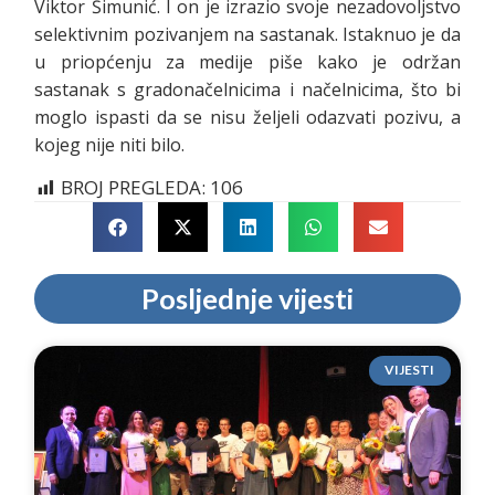
Viktor Šimunić. I on je izrazio svoje nezadovoljstvo
selektivnim pozivanjem na sastanak. Istaknuo je da
u priopćenju za medije piše kako je održan
sastanak s gradonačelnicima i načelnicima, što bi
moglo ispasti da se nisu željeli odazvati pozivu, a
kojeg nije niti bilo.
BROJ PREGLEDA:
106
Posljednje vijesti
VIJESTI