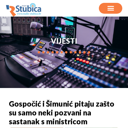
VIJESTI
Gospočić i Šimunić pitaju zašto
su samo neki pozvani na
sastanak s ministricom