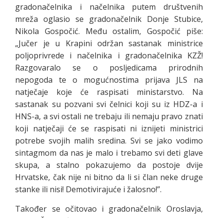
gradonačelnika i načelnika putem društvenih
mreža oglasio se gradonačelnik Donje Stubice,
Nikola Gospočić. Među ostalim, Gospočić piše:
„Jučer je u Krapini održan sastanak ministrice
poljoprivrede i načelnika i gradonačelnika KZŽ!
Razgovaralo se o posljedicama prirodnih
nepogoda te o mogućnostima prijava JLS na
natječaje koje će raspisati ministarstvo. Na
sastanak su pozvani svi čelnici koji su iz HDZ-a i
HNS-a, a svi ostali ne trebaju ili nemaju pravo znati
koji natječaji će se raspisati ni iznijeti ministrici
potrebe svojih malih sredina. Svi se jako vodimo
sintagmom da nas je malo i trebamo svi deti glave
skupa, a stalno pokazujemo da postoje dvije
Hrvatske, čak nije ni bitno da li si član neke druge
stanke ili nisi! Demotivirajuće i žalosno!”.
Također se očitovao i gradonačelnik Oroslavja,