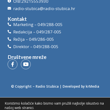
OIB:29215553930
radio-stubica@radio-stubica.hr
Kontakt
Marketing – 049/288-005
Redakcija – 049/287-005
Režija – 049/286-005
Direktor – 049/288-005
Društvene mreže
© Copyright –
Radio Stubica
| Developed by
krMedia
Koristimo kolačiće kako bismo vam pružili najbolje iskustvo na
našoj web stranici.