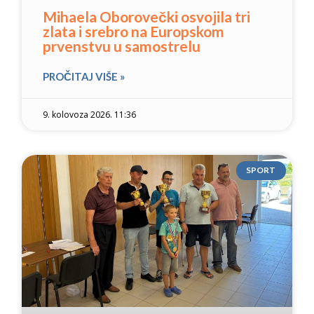
Mihaela Oborovečki osvojila tri
zlata i srebro na Europskom
prvenstvu u samostrelu
PROČITAJ VIŠE »
9. kolovoza 2026. 11:36
SPORT