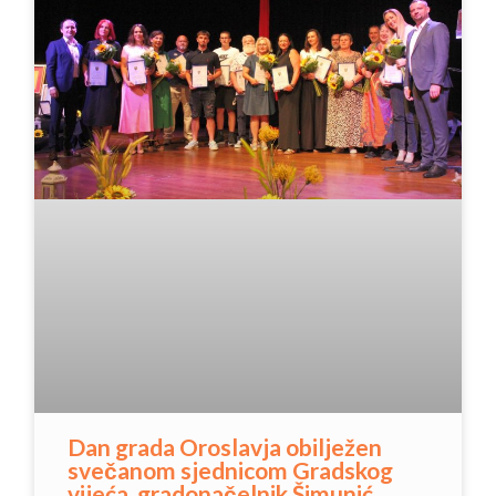
Dan grada Oroslavja obilježen
svečanom sjednicom Gradskog
vijeća, gradonačelnik Šimunić