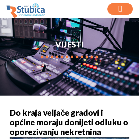
VIJESTI
Do kraja veljače gradovi i
općine moraju donijeti odluku o
oporezivanju nekretnina