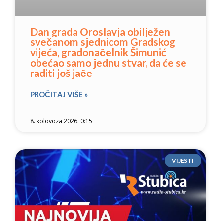
Dan grada Oroslavja obilježen
svečanom sjednicom Gradskog
vijeća, gradonačelnik Šimunić
obećao samo jednu stvar, da će se
raditi još jače
PROČITAJ VIŠE »
8. kolovoza 2026. 0:15
VIJESTI