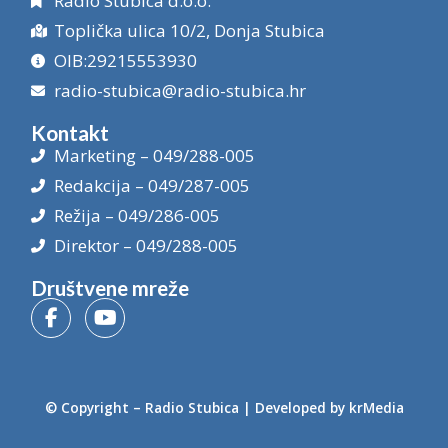
Radio Stubica d.o.o.
Toplička ulica 10/2, Donja Stubica
OIB:29215553930
radio-stubica@radio-stubica.hr
Kontakt
Marketing – 049/288-005
Redakcija – 049/287-005
Režija – 049/286-005
Direktor – 049/288-005
Društvene mreže
© Copyright –
Radio Stubica
| Developed by
krMedia