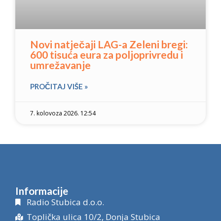
Novi natječaji LAG-a Zeleni bregi:
600 tisuća eura za poljoprivredu i
umrežavanje
PROČITAJ VIŠE »
7. kolovoza 2026. 12:54
Informacije
Radio Stubica d.o.o.
Toplička ulica 10/2, Donja Stubica