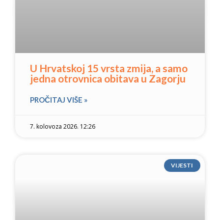
U Hrvatskoj 15 vrsta zmija, a samo
jedna otrovnica obitava u Zagorju
PROČITAJ VIŠE »
7. kolovoza 2026. 12:26
VIJESTI