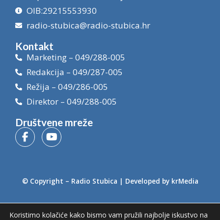
OIB:29215553930
radio-stubica@radio-stubica.hr
Kontakt
Marketing – 049/288-005
Redakcija – 049/287-005
Režija – 049/286-005
Direktor – 049/288-005
Društvene mreže
© Copyright –
Radio Stubica
| Developed by
krMedia
Koristimo kolačiće kako bismo vam pružili najbolje iskustvo na