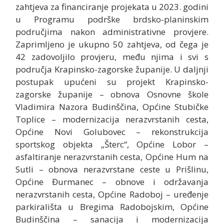
zahtjeva za financiranje projekata u 2023. godini
u Programu podrške brdsko-planinskim
područjima nakon administrativne provjere.
Zaprimljeno je ukupno 50 zahtjeva, od čega je
42 zadovoljilo provjeru, među njima i svi s
područja Krapinsko-zagorske županije. U daljnji
postupak upućeni su projekt Krapinsko-
zagorske županije – obnova Osnovne škole
Vladimira Nazora Budinščina, Općine Stubičke
Toplice – modernizacija nerazvrstanih cesta,
Općine Novi Golubovec – rekonstrukcija
sportskog objekta „Šterc“, Općine Lobor –
asfaltiranje nerazvrstanih cesta, Općine Hum na
Sutli – obnova nerazvrstane ceste u Prišlinu,
Općine Đurmanec – obnove i održavanja
nerazvrstanih cesta, Općine Radoboj – uređenje
parkirališta u Bregima Radobojskim, Općine
Budinščina – sanacija i modernizacija