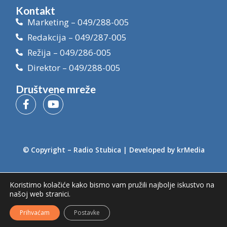
Kontakt
Marketing – 049/288-005
Redakcija – 049/287-005
Režija – 049/286-005
Direktor – 049/288-005
Društvene mreže
© Copyright –
Radio Stubica
| Developed by
krMedia
Koristimo kolačiće kako bismo vam pružili najbolje iskustvo na
našoj web stranici.
Prihvaćam
Postavke