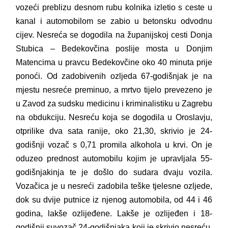
vozeći preblizu desnom rubu kolnika izletio s ceste u
kanal i automobilom se zabio u betonsku odvodnu
cijev. Nesreća se dogodila na županijskoj cesti Donja
Stubica – Bedekovčina poslije mosta u Donjim
Matencima u pravcu Bedekovčine oko 40 minuta prije
ponoći. Od zadobivenih ozljeda 67-godišnjak je na
mjestu nesreće preminuo, a mrtvo tijelo prevezeno je
u Zavod za sudsku medicinu i kriminalistiku u Zagrebu
na obdukciju. Nesreću koja se dogodila u Oroslavju,
otprilike dva sata ranije, oko 21,30, skrivio je 24-
godišnji vozač s 0,71 promila alkohola u krvi. On je
oduzeo prednost automobilu kojim je upravljala 55-
godišnjakinja te je došlo do sudara dvaju vozila.
Vozačica je u nesreći zadobila teške tjelesne ozljede,
dok su dvije putnice iz njenog automobila, od 44 i 46
godina, lakše ozlijeđene. Lakše je ozlijeđen i 18-
godišnji suvozač 24-godišnjaka koji je skrivio nesreću,