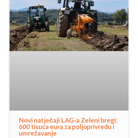
Novi natječaji LAG-a Zeleni bregi:
600 tisuća eura za poljoprivredu i
umrežavanje