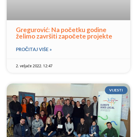
Gregurović: Na početku godine
želimo završiti započete projekte
PROČITAJ VIŠE »
2. veljače 2022. 12:47
VIJESTI