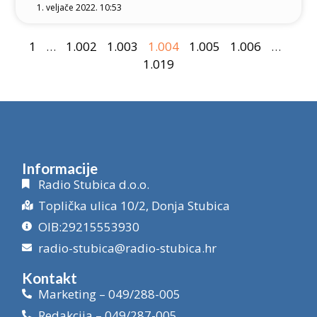
1. veljače 2022. 10:53
1
…
1.002
1.003
1.004
1.005
1.006
…
1.019
Informacije
Radio Stubica d.o.o.
Toplička ulica 10/2, Donja Stubica
OIB:29215553930
radio-stubica@radio-stubica.hr
Kontakt
Marketing – 049/288-005
Redakcija – 049/287-005