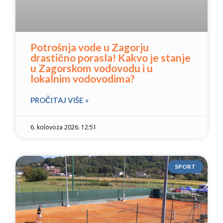
Potrošnja vode u Zagorju
drastično porasla! Kakvo je stanje
u Zagorskom vodovodu i u
lokalnim vodovodima?
PROČITAJ VIŠE »
6. kolovoza 2026. 12:51
SPORT