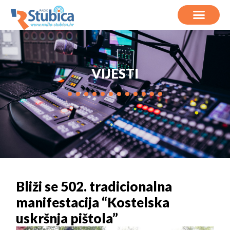
VIJESTI
Bliži se 502. tradicionalna
manifestacija “Kostelska
uskršnja pištola”