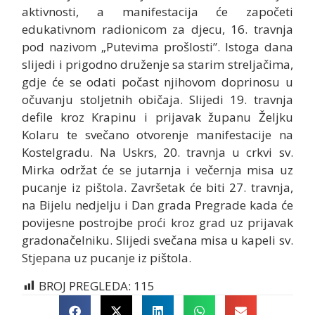
aktivnosti, a manifestacija će započeti
edukativnom radionicom za djecu, 16. travnja
pod nazivom „Putevima prošlosti”. Istoga dana
slijedi i prigodno druženje sa starim streljačima,
gdje će se odati počast njihovom doprinosu u
očuvanju stoljetnih običaja. Slijedi 19. travnja
defile kroz Krapinu i prijavak županu Željku
Kolaru te svečano otvorenje manifestacije na
Kostelgradu. Na Uskrs, 20. travnja u crkvi sv.
Mirka održat će se jutarnja i večernja misa uz
pucanje iz pištola. Završetak će biti 27. travnja,
na Bijelu nedjelju i Dan grada Pregrade kada će
povijesne postrojbe proći kroz grad uz prijavak
gradonačelniku. Slijedi svečana misa u kapeli sv.
Stjepana uz pucanje iz pištola.
BROJ PREGLEDA:
115