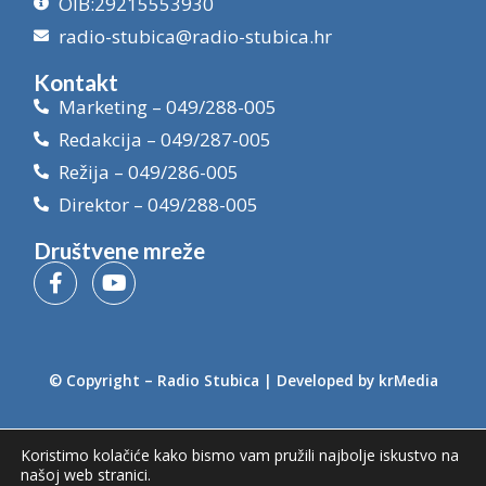
OIB:29215553930
radio-stubica@radio-stubica.hr
Kontakt
Marketing – 049/288-005
Redakcija – 049/287-005
Režija – 049/286-005
Direktor – 049/288-005
Društvene mreže
© Copyright –
Radio Stubica
| Developed by
krMedia
Koristimo kolačiće kako bismo vam pružili najbolje iskustvo na
našoj web stranici.