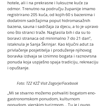
hotele, ali i na prekrasne i luksuzne kuće za
odmor. Trenutno na području županije imamo
registrirano 205 kuća, od kojih 60 s bazenima i
dodatnim sadržajima poput hidromasažnih
bazena, sauna i sadržaja za djecu, a to je upravo
ono što stranci traže. Naglasila bih i da su to
boravci stranaca od minimalno 7 do 21 dan”,
istaknula je Sanja Škrinjar. Kao ključni adut za
privlačenje posjetitelja i produženje njihovog
boravka izdvaja se iznimno bogata i raznovrsna
ponuda koja uspješno spaja tradiciju, rekreaciju
i opuštanje.
Foto: TZZ KZŽ Visit Zagorje/Facebook
„Mi se stvarno možemo pohvaliti bogatom eno-
gastronomskom ponudom, kulturnom
ponudom, vjerskim turizmom… Tu je i puno