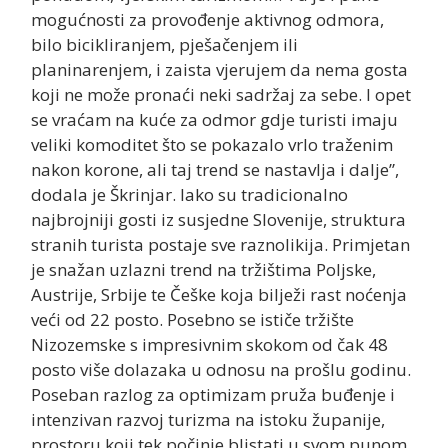
mogućnosti za provođenje aktivnog odmora,
bilo bicikliranjem, pješačenjem ili
planinarenjem, i zaista vjerujem da nema gosta
koji ne može pronaći neki sadržaj za sebe. I opet
se vraćam na kuće za odmor gdje turisti imaju
veliki komoditet što se pokazalo vrlo traženim
nakon korone, ali taj trend se nastavlja i dalje”,
dodala je Škrinjar. Iako su tradicionalno
najbrojniji gosti iz susjedne Slovenije, struktura
stranih turista postaje sve raznolikija. Primjetan
je snažan uzlazni trend na tržištima Poljske,
Austrije, Srbije te Češke koja bilježi rast noćenja
veći od 22 posto. Posebno se ističe tržište
Nizozemske s impresivnim skokom od čak 48
posto više dolazaka u odnosu na prošlu godinu.
Poseban razlog za optimizam pruža buđenje i
intenzivan razvoj turizma na istoku županije,
prostoru koji tek počinje blistati u svom punom