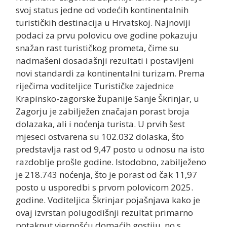
svoj status jedne od vodećih kontinentalnih
turističkih destinacija u Hrvatskoj. Najnoviji
podaci za prvu polovicu ove godine pokazuju
snažan rast turističkog prometa, čime su
nadmašeni dosadašnji rezultati i postavljeni
novi standardi za kontinentalni turizam. Prema
riječima voditeljice Turističke zajednice
Krapinsko-zagorske županije Sanje Škrinjar, u
Zagorju je zabilježen značajan porast broja
dolazaka, ali i noćenja turista. U prvih šest
mjeseci ostvarena su 102.032 dolaska, što
predstavlja rast od 9,47 posto u odnosu na isto
razdoblje prošle godine. Istodobno, zabilježeno
je 218.743 noćenja, što je porast od čak 11,97
posto u usporedbi s prvom polovicom 2025.
godine. Voditeljica Škrinjar pojašnjava kako je
ovaj izvrstan polugodišnji rezultat primarno
potaknut vjernošću domaćih gostiju, no s