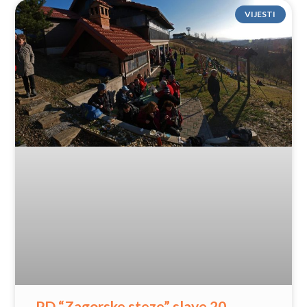
VIJESTI
PD “Zagorske steze” slave 20