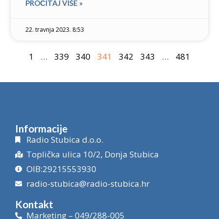
PROČITAJ VIŠE »
22. travnja 2023. 8:53
1
…
339
340
341
342
343
…
481
Informacije
Radio Stubica d.o.o.
Toplička ulica 10/2, Donja Stubica
OIB:29215553930
radio-stubica@radio-stubica.hr
Kontakt
Marketing – 049/288-005