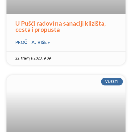
U Pušći radovi na sanaciji klizišta,
cesta i propusta
PROČITAJ VIŠE »
22. travnja 2023. 9:09
VIJESTI