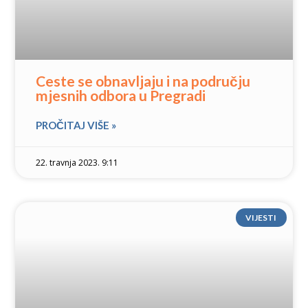
Ceste se obnavljaju i na području
mjesnih odbora u Pregradi
PROČITAJ VIŠE »
22. travnja 2023. 9:11
VIJESTI