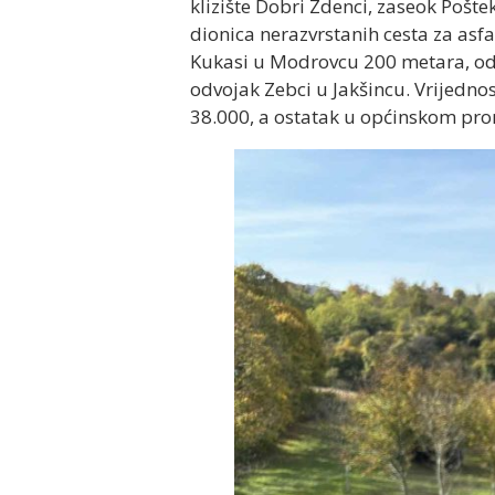
klizište Dobri Zdenci, zaseok Pošte
dionica nerazvrstanih cesta za asf
Kukasi u Modrovcu 200 metara, odv
odvojak Zebci u Jakšincu. Vrijedno
38.000, a ostatak u općinskom pro