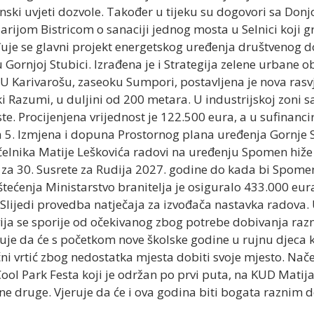
ski uvjeti dozvole. Također u tijeku su dogovori sa Don
arijom Bistricom o sanaciji jednog mosta u Selnici koji 
uje se glavni projekt energetskog uređenja društvenog 
Gornjoj Stubici. Izrađena je i Strategija zelene urbane obn
 Karivarošu, zaseoku Sumpori, postavljena je nova rasvjet
Razumi, u duljini od 200 metara. U industrijskoj zoni sa
ste. Procijenjena vrijednost je 122.500 eura, a u sufinanci
da 5. Izmjena i dopuna Prostornog plana uređenja Gornje S
elnika Matije Leškovića radovi na uređenju Spomen hiže 
u za 30. Susrete za Rudija 2027. godine do kada bi Spomen 
štećenja Ministarstvo branitelja je osiguralo 433.000 eu
 Slijedi provedba natječaja za izvođača nastavka radova
ija se sporije od očekivanog zbog potrebe dobivanja razn
uje da će s početkom nove školske godine u rujnu djeca kren
i vrtić zbog nedostatka mjesta dobiti svoje mjesto. Nače
ool Park Festa koji je održan po prvi puta, na KUD Matija
jne druge. Vjeruje da će i ova godina biti bogata raznim d