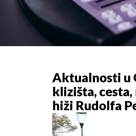
Aktualnosti u G
klizišta, cest
hiži Rudolfa P