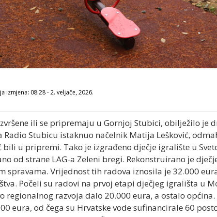
a izmjena: 08:28 - 2. veljače, 2026.
zvršene ili se pripremaju u Gornjoj Stubici, obilježilo je 
za Radio Stubicu istaknuo načelnik Matija Lešković, odm
eć bili u pripremi. Tako je izgrađeno dječje igralište u S
rano od strane LAG-a Zeleni bregi. Rekonstruirano je dječ
 spravama. Vrijednost tih radova iznosila je 32.000 eura
štva. Počeli su radovi na prvoj etapi dječjeg igrališta u M
o regionalnog razvoja dalo 20.000 eura, a ostalo općina. 
000 eura, od čega su Hrvatske vode sufinancirale 60 posto