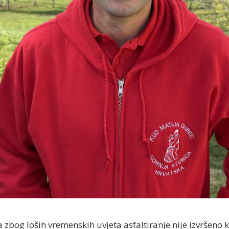
zbog loših vremenskih uvjeta asfaltiranje nije izvršeno k