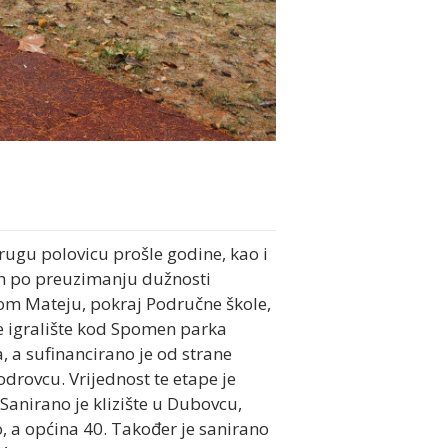
drugu polovicu prošle godine, kao i
ah po preuzimanju dužnosti
vetom Mateju, pokraj Područne škole,
je igralište kod Spomen parka
, a sufinancirano je od strane
odrovcu. Vrijednost te etape je
Sanirano je klizište u Dubovcu,
, a općina 40. Također je sanirano