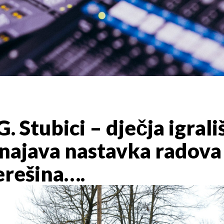
. Stubici – dječja igrali
a, najava nastavka rado
erešina….