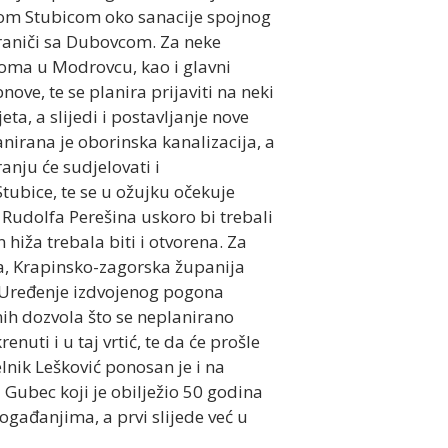
jom Stubicom oko sanacije spojnog
graniči sa Dubovcom. Za neke
doma u Modrovcu, kao i glavni
ove, te se planira prijaviti na neki
a, a slijedi i postavljanje nove
nirana je oborinska kanalizacija, a
ranju će sudjelovati i
tubice, te se u ožujku očekuje
Rudolfa Perešina uskoro bi trebali
hiža trebala biti i otvorena. Za
ra, Krapinsko-zagorska županija
. Uređenje izdvojenog pogona
ih dozvola što se neplanirano
uti i u taj vrtić, te da će prošle
lnik Lešković ponosan je i na
 Gubec koji je obilježio 50 godina
ogađanjima, a prvi slijede već u