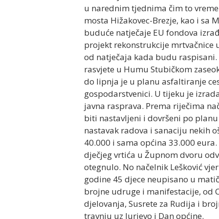
u narednim tjednima čim to vremen
mosta Hižakovec-Brezje, kao i sa M
buduće natječaje EU fondova izrađ
projekt rekonstrukcije mrtvačnice u 
od natječaja kada budu raspisani. U
rasvjete u Humu Stubičkom zaseoki 
do lipnja je u planu asfaltiranje ce
gospodarstvenici. U tijeku je izra
javna rasprava. Prema riječima nač
biti nastavljeni i dovršeni po plan
nastavak radova i sanaciju nekih o
40.000 i sama općina 33.000 eura.
dječjeg vrtića u Župnom dvoru odv
otegnulo. No načelnik Lešković vjer
godine 45 djece neupisano u matičn
brojne udruge i manifestacije, od C
djelovanja, Susrete za Rudija i bro
travnju uz Jurjevo i Dan općine.