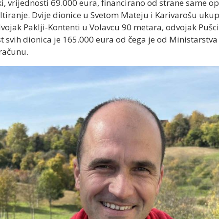
ki, vrijednosti 69.000 eura, financirano od strane same op
altiranje. Dvije dionice u Svetom Mateju i Karivarošu uk
ojak Paklji-Kontenti u Volavcu 90 metara, odvojak Pušc
st svih dionica je 165.000 eura od čega je od Ministarst
računu.