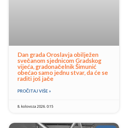
Dan grada Oroslavja obilježen
svečanom sjednicom Gradskog
vijeća, gradonačelnik Šimunić
obećao samo jednu stvar, da će se
raditi još jače
PROČITAJ VIŠE »
8. kolovoza 2026. 0:15