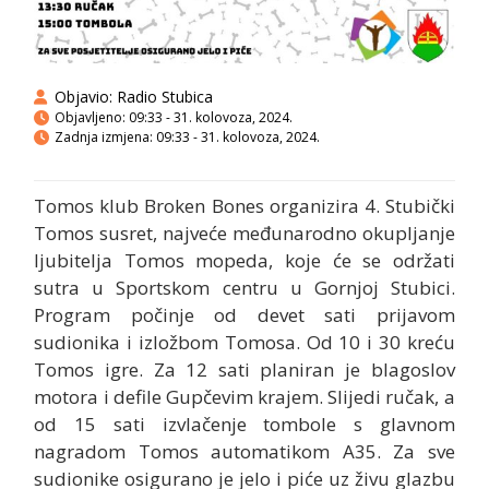
Objavio:
Radio Stubica
Objavljeno:
09:33 - 31. kolovoza, 2024.
Zadnja izmjena: 09:33 - 31. kolovoza, 2024.
Tomos klub Broken Bones organizira 4. Stubički
Tomos susret, najveće međunarodno okupljanje
ljubitelja Tomos mopeda, koje će se održati
sutra u Sportskom centru u Gornjoj Stubici.
Program počinje od devet sati prijavom
sudionika i izložbom Tomosa. Od 10 i 30 kreću
Tomos igre. Za 12 sati planiran je blagoslov
motora i defile Gupčevim krajem. Slijedi ručak, a
od 15 sati izvlačenje tombole s glavnom
nagradom Tomos automatikom A35. Za sve
sudionike osigurano je jelo i piće uz živu glazbu