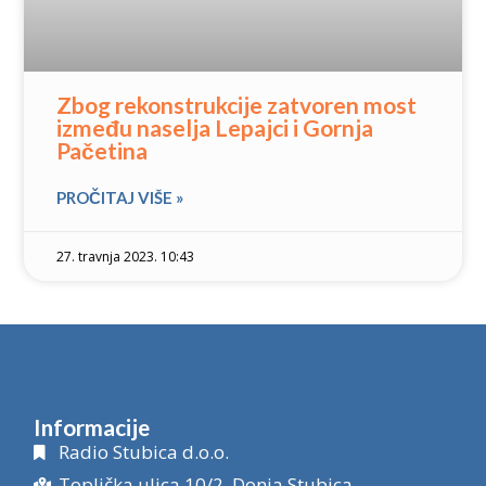
Zbog rekonstrukcije zatvoren most
između naselja Lepajci i Gornja
Pačetina
PROČITAJ VIŠE »
27. travnja 2023. 10:43
Informacije
Radio Stubica d.o.o.
Toplička ulica 10/2, Donja Stubica