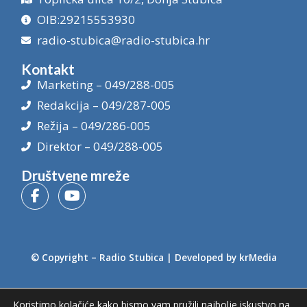
OIB:29215553930
radio-stubica@radio-stubica.hr
Kontakt
Marketing – 049/288-005
Redakcija – 049/287-005
Režija – 049/286-005
Direktor – 049/288-005
Društvene mreže
© Copyright –
Radio Stubica
| Developed by
krMedia
Koristimo kolačiće kako bismo vam pružili najbolje iskustvo na