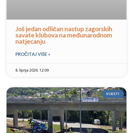
Još jedan odličan nastup zagorskih
savate klubova na međunarodnom
natjecanju
PROČITAJ VIŠE »
8. lipnja 2026. 12:09
VIJESTI