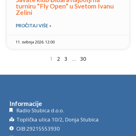
turniru “Fly Open” u Svetom Ivanu
Zelini
PROČITAJ VIŠE »
11. svibnja 2026. 12:00
1
2
3
…
30
Informacije
Radio Stubica d.o.o.
Toplička ulica 10/2, Donja Stubica
OIB:29215553930