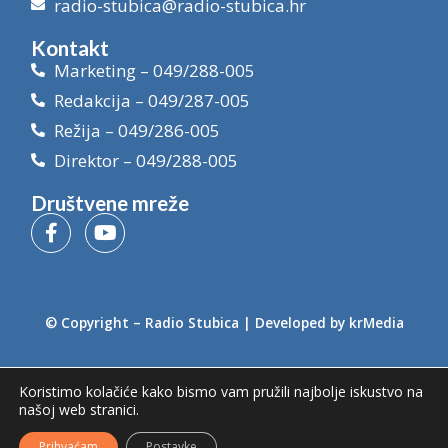
radio-stubica@radio-stubica.hr
Kontakt
Marketing – 049/288-005
Redakcija – 049/287-005
Režija – 049/286-005
Direktor – 049/288-005
Društvene mreže
© Copyright –
Radio Stubica
| Developed by
krMedia
Koristimo kolačiće kako bismo vam pružili najbolje iskustvo na
našoj web stranici.
Prihvaćam
Postavke