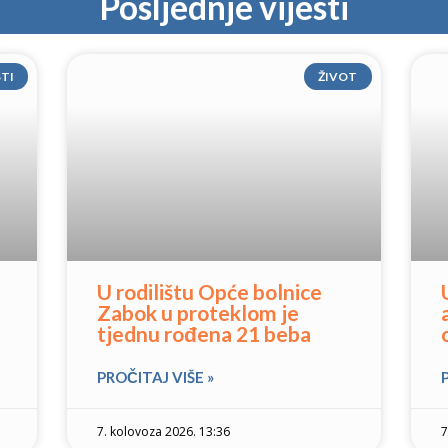
Posljednje vijesti
STI
ŽIVOT
U rodilištu Opće bolnice
Zabok u proteklom je
tjednu rođena 21 beba
PROČITAJ VIŠE »
7. kolovoza 2026. 13:36
7