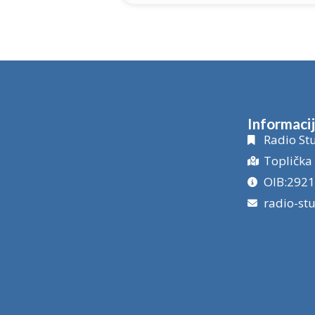
Informaci
Radio Stu
Toplička 
OIB:292
radio-st