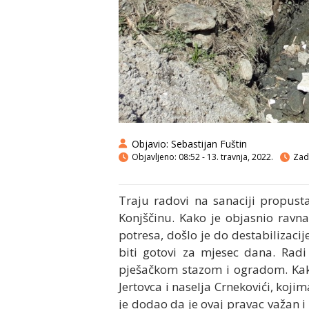
Objavio:
Sebastijan Fuštin
Objavljeno:
08:52 - 13. travnja, 2022.
Zadn
Traju radovi na sanaciji propust
Konjščinu. Kako je objasnio ravna
potresa, došlo je do destabilizacij
biti gotovi za mjesec dana. Radi 
pješačkom stazom i ogradom. Kako 
Jertovca i naselja Crnekovići, kojim
je dodao da je ovaj pravac važan i