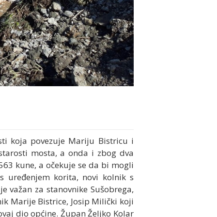
i koja povezuje Mariju Bistricu i
 starosti mosta, a onda i zbog dva
1.563 kune, a očekuje se da bi mogli
 s uređenjem korita, novi kolnik s
 je važan za stanovnike Sušobrega,
k Marije Bistrice, Josip Milički koji
ovaj dio općine. Župan Željko Kolar