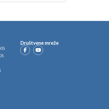
Društvene mreže
005
05
5