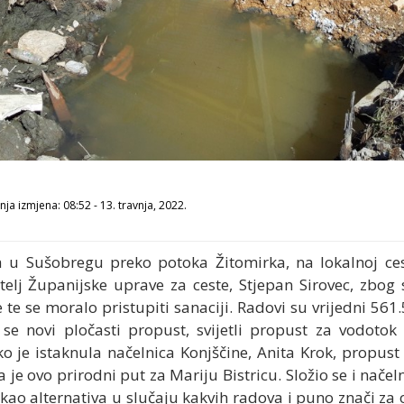
ja izmjena: 08:52 - 13. travnja, 2022.
a u Sušobregu preko potoka Žitomirka, na lokalnoj cest
telj Županijske uprave za ceste, Stjepan Sirovec, zbog
e te se moralo pristupiti sanaciji. Radovi su vrijedni 56
se novi pločasti propust, svijetli propust za vodotok
je istaknula načelnica Konjščine, Anita Krok, propust
a je ovo prirodni put za Mariju Bistricu. Složio se i načelni
 kao alternativa u slučaju kakvih radova i puno znači za 