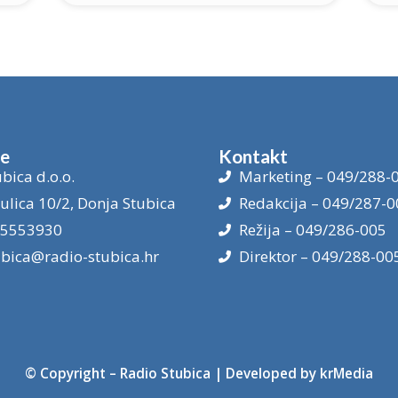
je
Kontakt
bica d.o.o.
Marketing – 049/288-
ulica 10/2, Donja Stubica
Redakcija – 049/287-0
15553930
Režija – 049/286-005
ubica@radio-stubica.hr
Direktor – 049/288-00
© Copyright –
Radio Stubica
| Developed by
krMedia