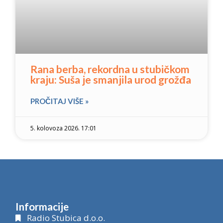
Rana berba, rekordna u stubičkom
kraju: Suša je smanjila urod grožđa
PROČITAJ VIŠE »
5. kolovoza 2026. 17:01
Informacije
Radio Stubica d.o.o.