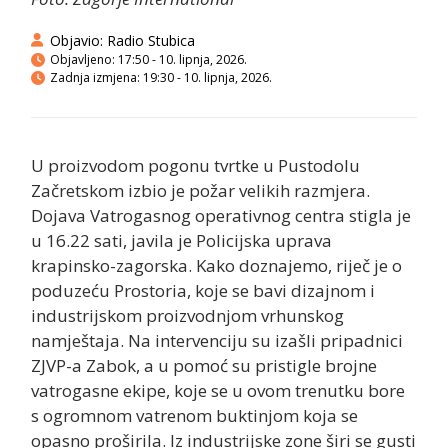
Objavio:
Radio Stubica
Objavljeno:
17:50 - 10. lipnja, 2026.
Zadnja izmjena: 19:30 - 10. lipnja, 2026.
U proizvodom pogonu tvrtke u Pustodolu
Začretskom izbio je požar velikih razmjera.
Dojava Vatrogasnog operativnog centra stigla je
u 16.22 sati, javila je Policijska uprava
krapinsko-zagorska. Kako doznajemo, riječ je o
poduzeću Prostoria, koje se bavi dizajnom i
industrijskom proizvodnjom vrhunskog
namještaja. Na intervenciju su izašli pripadnici
ZJVP-a Zabok, a u pomoć su pristigle brojne
vatrogasne ekipe, koje se u ovom trenutku bore
s ogromnom vatrenom buktinjom koja se
opasno proširila. Iz industrijske zone širi se gusti