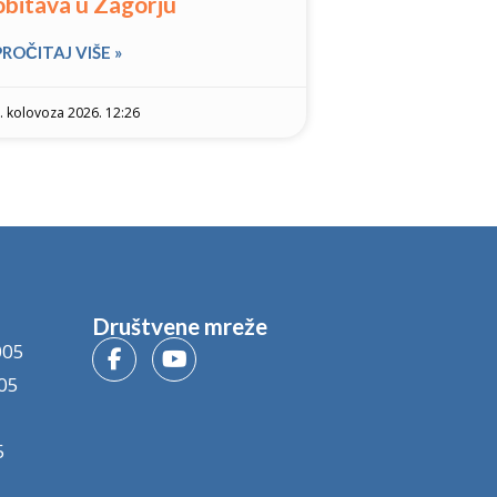
obitava u Zagorju
PROČITAJ VIŠE »
. kolovoza 2026. 12:26
Društvene mreže
005
05
5