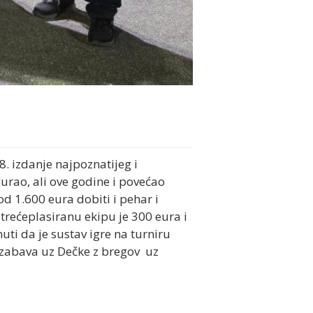
. izdanje najpoznatijeg i
urao, ali ove godine i povećao
d 1.600 eura dobiti i pehar i
trećeplasiranu ekipu je 300 eura i
uti da je sustav igre na turniru
a zabava uz Dečke z bregov uz