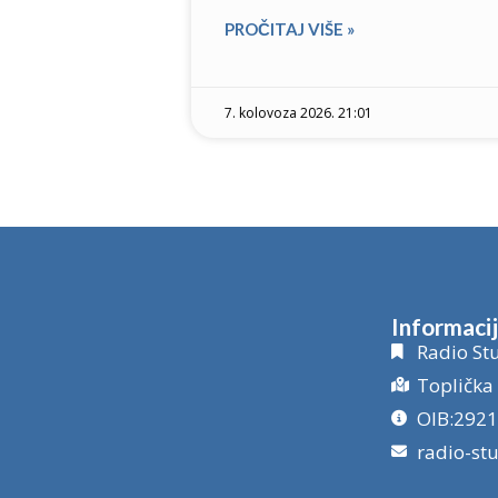
PROČITAJ VIŠE »
7. kolovoza 2026. 21:01
Informaci
Radio Stu
Toplička 
OIB:292
radio-st