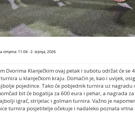
 izmjena: 11:04 - 2. srpnja, 2026.
im Dvorima Klanječkim ovaj petak i subotu održat će se 48
nira u klanječkom kraju. Domaćin je, kao i uvijek, osig
ajbolje pojedince. Tako će pobjednik turnira uz nagradu o
omčad bit će bogatija za 600 eura i pehar, a nagrada za 
jbolji igrač, strijelac i golman turnira. Važno je napomen
ce turnira posjetitelje očekuje i nadaleko poznata vrtn