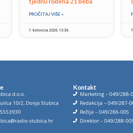
tjednu rođena 21 beba
PROČITAJ VIŠE »
7. kolovoza 2026. 13:36
7
je
Kontakt
bica d.o.o.
Marketing – 049/288-
ulica 10/2, Donja Stubica
Redakcija – 049/287-0
15553930
Režija – 049/286-005
ubica@radio-stubica.hr
Direktor – 049/288-00