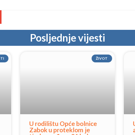
Posljednje vijesti
STI
ŽIVOT
U rodilištu Opće bolnice
Zabok u proteklom je