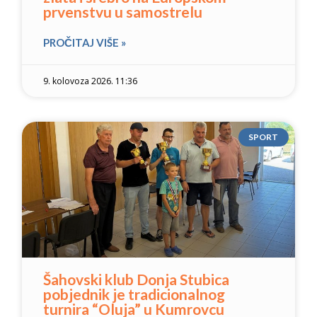
prvenstvu u samostrelu
PROČITAJ VIŠE »
9. kolovoza 2026. 11:36
SPORT
Šahovski klub Donja Stubica
pobjednik je tradicionalnog
turnira “Oluja” u Kumrovcu