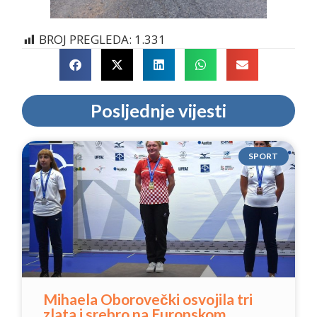
BROJ PREGLEDA:
1.331
Posljednje vijesti
SPORT
Mihaela Oborovečki osvojila tri
zlata i srebro na Europskom