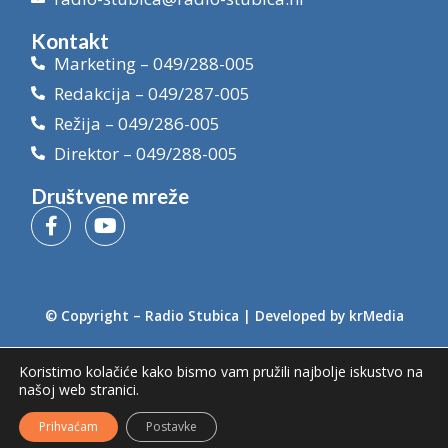
Kontakt
Marketing – 049/288-005
Redakcija – 049/287-005
Režija – 049/286-005
Direktor – 049/288-005
Društvene mreže
© Copyright –
Radio Stubica
| Developed by
krMedia
Koristimo kolačiće kako bismo vam pružili najbolje iskustvo na
našoj web stranici.
Prihvaćam
Postavke