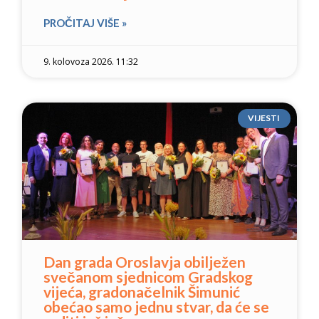
PROČITAJ VIŠE »
9. kolovoza 2026. 11:32
VIJESTI
Dan grada Oroslavja obilježen
svečanom sjednicom Gradskog
vijeća, gradonačelnik Šimunić
obećao samo jednu stvar, da će se