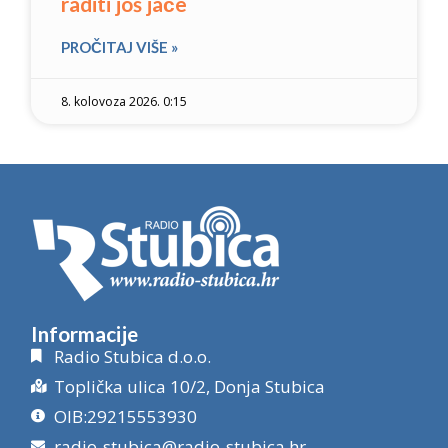
raditi još jače
PROČITAJ VIŠE »
8. kolovoza 2026. 0:15
Informacije
Radio Stubica d.o.o.
Toplička ulica 10/2, Donja Stubica
OIB:29215553930
radio-stubica@radio-stubica.hr