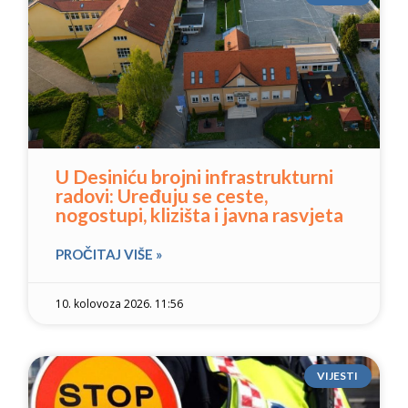
U Desiniću brojni infrastrukturni
radovi: Uređuju se ceste,
nogostupi, klizišta i javna rasvjeta
PROČITAJ VIŠE »
10. kolovoza 2026. 11:56
VIJESTI