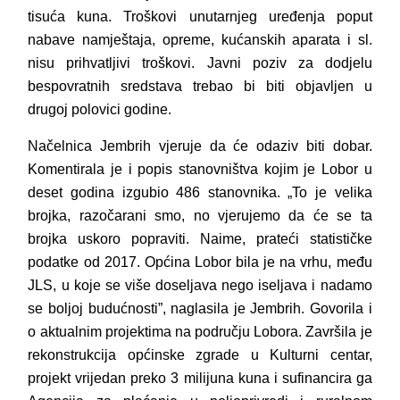
tisuća kuna.
Troškovi unutarnjeg uređenja poput
nabave namještaja, opreme, kućanskih aparata i sl.
nisu prihvatljivi troškovi. Javni poziv za dodjelu
bespovratnih sredstava trebao bi biti objavljen u
drugoj polovici godine.
Načelnica Jembrih vjeruje da će odaziv biti dobar.
Komentirala je i popis stanovništva kojim je Lobor u
deset godina izgubio 486 stanovnika. „To je velika
brojka, razočarani smo, no vjerujemo da će se ta
brojka uskoro popraviti. Naime, prateći statističke
podatke od 2017. Općina Lobor bila je na vrhu, među
JLS, u koje se više doseljava nego iseljava i nadamo
se boljoj budućnosti”, naglasila je Jembrih. G
ovorila i
o aktualnim projektima na području Lobora. Završila je
rekonstrukcija općinske zgrade u Kulturni centar,
projekt vrijedan preko 3 milijuna kuna i sufinancira ga