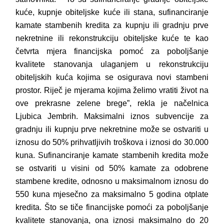
kuće,
kupnje obiteljske kuće ili stana, sufinanciranje
kamate stambenih kredita za kupnju ili gradnju prve
nekretnine ili rekonstrukciju obiteljske kuće te kao
četvrta mjera f
inancijska pomoć za poboljšanje
kvalitete stanovanja ulaganjem u rekonstrukciju
obiteljskih kuća kojima se osigurava novi stambeni
prostor. Riječ je mjerama kojima
želimo vratiti život na
ove prekrasne zelene brege”, rekla je načelnica
Ljubica Jembrih.
Maksimalni iznos subvencije za
gradnju ili kupnju prve nekretnine može se ostvariti u
iznosu do 50% prihvatljivih troškova i iznosi do 30.000
kuna. Sufinanciranje kamate stambenih kredita može
se ostvariti u visini od 50% kamate za odobrene
stambene kredite, odnosno u maksimalnom iznosu do
550 kuna mjesečno za maksimalno 5 godina otplate
kredita. Što se tiče financijske pomoći za poboljšanje
kvalitete stanovanja, ona iznosi maksimalno do 20