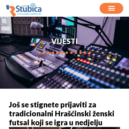
VIJESTI
Još se stignete prijaviti za
tradicionalni Hrašćinski ženski
futsal koji se igra u nedjelju