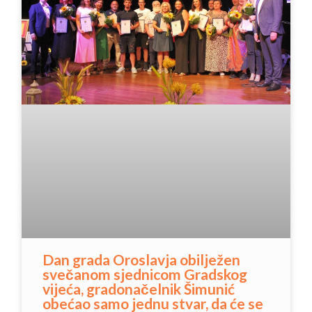
Dan grada Oroslavja obilježen
svečanom sjednicom Gradskog
vijeća, gradonačelnik Šimunić
obećao samo jednu stvar, da će se