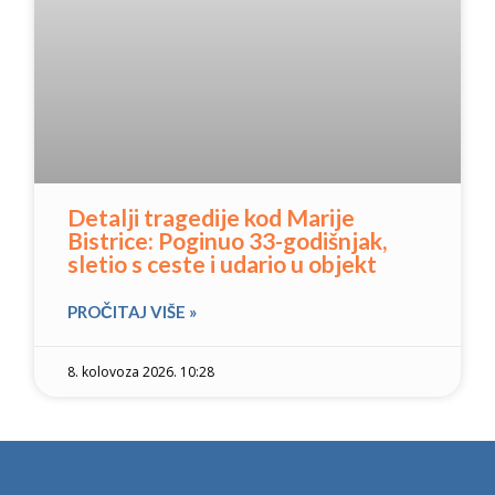
Detalji tragedije kod Marije
Bistrice: Poginuo 33-godišnjak,
sletio s ceste i udario u objekt
PROČITAJ VIŠE »
8. kolovoza 2026. 10:28