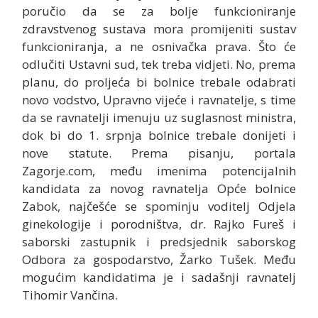
poručio da se za bolje funkcioniranje
zdravstvenog sustava mora promijeniti sustav
funkcioniranja, a ne osnivačka prava. Što će
odlučiti Ustavni sud, tek treba vidjeti. No, prema
planu, do proljeća bi bolnice trebale odabrati
novo vodstvo, Upravno vijeće i ravnatelje, s time
da se ravnatelji imenuju uz suglasnost ministra,
dok bi do 1. srpnja bolnice trebale donijeti i
nove statute. Prema pisanju, portala
Zagorje.com, među imenima potencijalnih
kandidata za novog ravnatelja Opće bolnice
Zabok, najčešće se spominju voditelj Odjela
ginekologije i porodništva, dr. Rajko Fureš i
saborski zastupnik i predsjednik saborskog
Odbora za gospodarstvo, Žarko Tušek. Među
mogućim kandidatima je i sadašnji ravnatelj
Tihomir Vančina.