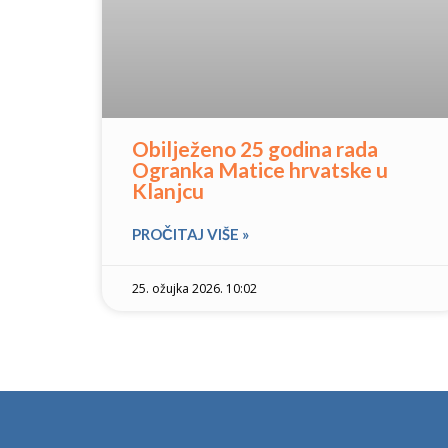
Obilježeno 25 godina rada
Ogranka Matice hrvatske u
Klanjcu
PROČITAJ VIŠE »
25. ožujka 2026. 10:02