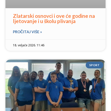
Zlatarski osnovci i ove će godine na
ljetovanje i u školu plivanja
PROČITAJ VIŠE »
18. veljače 2026. 11:46
SPORT