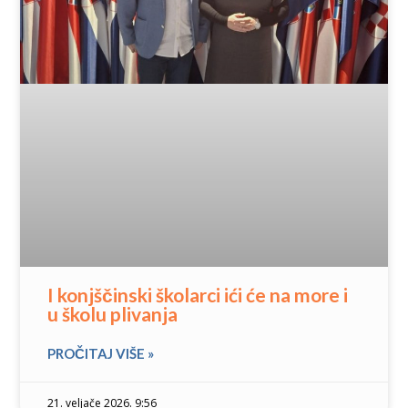
I konjščinski školarci ići će na more i
u školu plivanja
PROČITAJ VIŠE »
21. veljače 2026. 9:56