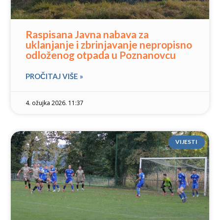
Raspisana Javna nabava za
uklanjanje i zbrinjavanje nepropisno
odloženog otpada u Poznanovcu
PROČITAJ VIŠE »
4. ožujka 2026. 11:37
VIJESTI