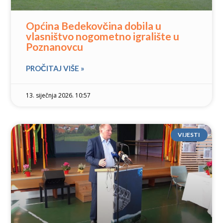
Općina Bedekovčina dobila u
vlasništvo nogometno igralište u
Poznanovcu
PROČITAJ VIŠE »
13. siječnja 2026. 10:57
VIJESTI