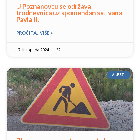
U Poznanovcu se održava
trodnevnica uz spomendan sv. Ivana
Pavla II.
PROČITAJ VIŠE »
17. listopada 2024. 11:22
VIJESTI