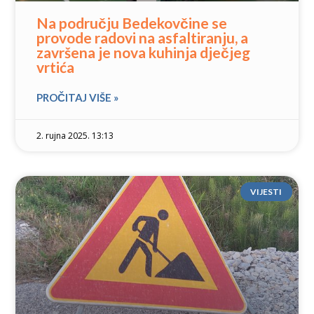
Na području Bedekovčine se
provode radovi na asfaltiranju, a
završena je nova kuhinja dječjeg
vrtića
PROČITAJ VIŠE »
2. rujna 2025. 13:13
VIJESTI