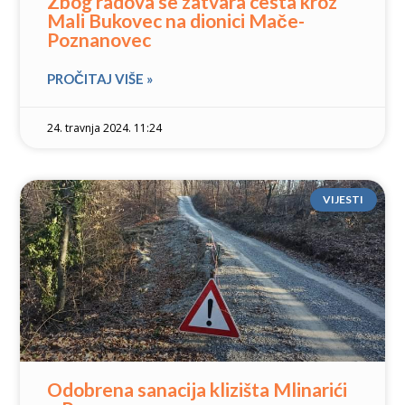
Zbog radova se zatvara cesta kroz
Mali Bukovec na dionici Mače-
Poznanovec
PROČITAJ VIŠE »
24. travnja 2024. 11:24
VIJESTI
Odobrena sanacija klizišta Mlinarići