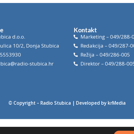
je
Kontakt
bica d.o.o.
Marketing – 049/288-
ulica 10/2, Donja Stubica
Redakcija – 049/287-0
15553930
Režija – 049/286-005
ubica@radio-stubica.hr
Direktor – 049/288-00
© Copyright –
Radio Stubica
| Developed by
krMedia