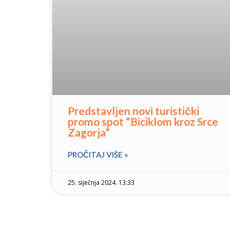
Predstavljen novi turistički
promo spot “Biciklom kroz Srce
Zagorja”
PROČITAJ VIŠE »
25. siječnja 2024. 13:33