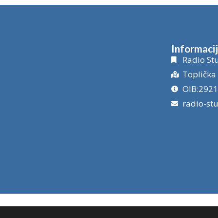
Informaci
Radio Stu
Toplička 
OIB:292
radio-st