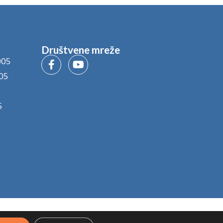
Društvene mreže
005
05
5