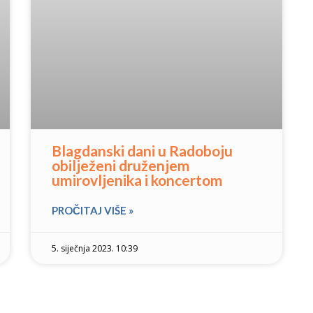
Blagdanski dani u Radoboju
obilježeni druženjem
umirovljenika i koncertom
PROČITAJ VIŠE »
5. siječnja 2023. 10:39