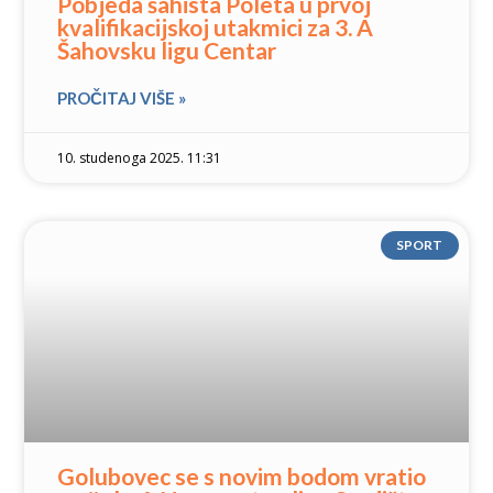
Pobjeda šahista Poleta u prvoj
kvalifikacijskoj utakmici za 3. A
Šahovsku ligu Centar
PROČITAJ VIŠE »
10. studenoga 2025. 11:31
SPORT
Golubovec se s novim bodom vratio