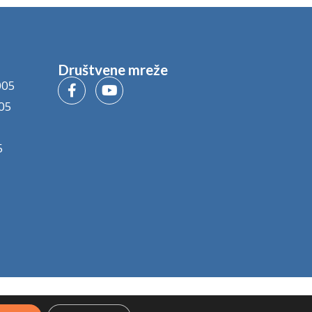
Društvene mreže
005
05
5