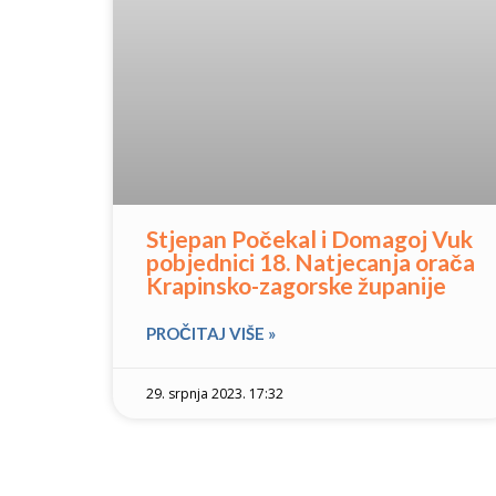
Stjepan Počekal i Domagoj Vuk
pobjednici 18. Natjecanja orača
Krapinsko-zagorske županije
PROČITAJ VIŠE »
29. srpnja 2023. 17:32