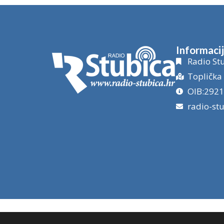
Informaci
Radio Stu
Toplička 
OIB:292
radio-st