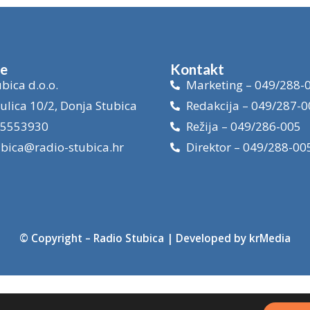
je
Kontakt
bica d.o.o.
Marketing – 049/288-
ulica 10/2, Donja Stubica
Redakcija – 049/287-0
15553930
Režija – 049/286-005
ubica@radio-stubica.hr
Direktor – 049/288-00
© Copyright –
Radio Stubica
| Developed by
krMedia