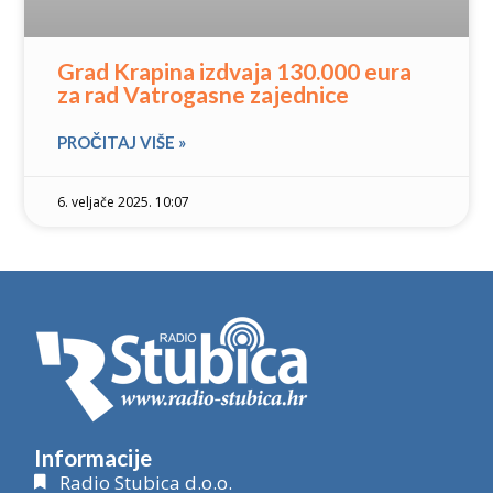
Grad Krapina izdvaja 130.000 eura
za rad Vatrogasne zajednice
PROČITAJ VIŠE »
6. veljače 2025. 10:07
Informacije
Radio Stubica d.o.o.